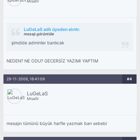
Misafir
LuGeLaS adlı üyeden alıntı:
mesajı görüntüle
şimdide adminler banlıcak
NEDEN? NE ODU? GECERSİZ YAZIMI YAPTIM
29-11-2006, 16:41:09
#4
LuGeLaS
Misafir
mesajın tümünü büyük harfle yazmak ban sebebi