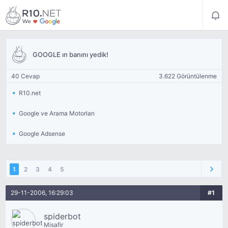
GOOGLE ın banını yedik!
40 Cevap
3.622 Görüntülenme
R10.net
Google ve Arama Motorları
Google Adsense
1
2
3
4
5
29-11-2006, 16:29:03
#1
spiderbot
Misafir