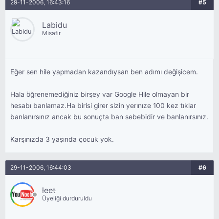
29-11-2006, 16:43:16
#5
Labidu
Misafir
Eğer sen hile yapmadan kazandıysan ben adımı değişicem.
Hala öğrenemediğiniz birşey var Google Hile olmayan bir
hesabı banlamaz.Ha birisi girer sizin yerınıze 100 kez tıklar
banlanırsınız ancak bu sonuçta ban sebebidir ve banlanırsınız.
Karşınızda 3 yaşında çocuk yok.
29-11-2006, 16:44:03
#6
leet
Üyeliği durduruldu