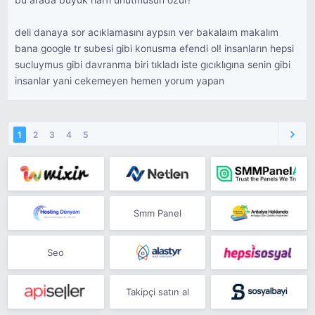
bu arada buyuk harfi unutmusun ozur!
deli danaya sor acıklamasını aypsın ver bakalaım makalım
bana google tr subesi gibi konusma efendi ol! insanların hepsi
sucluymus gibi davranma biri tıkladı iste gıcıklıgına senin gibi
insanlar yani cekemeyen hemen yorum yapan
1
2
3
4
5
Smm Panel
Seo
Takipçi satın al