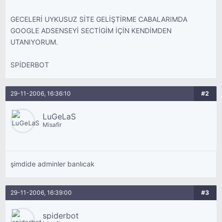
GECELERİ UYKUSUZ SİTE GELİŞTİRME CABALARIMDA
GOOGLE ADSENSEYİ SECTİGİM İÇİN KENDİMDEN
UTANIYORUM.
SPİDERBOT
29-11-2006, 16:36:10
#2
LuGeLaS
Misafir
şimdide adminler banlıcak
29-11-2006, 16:39:00
#3
spiderbot