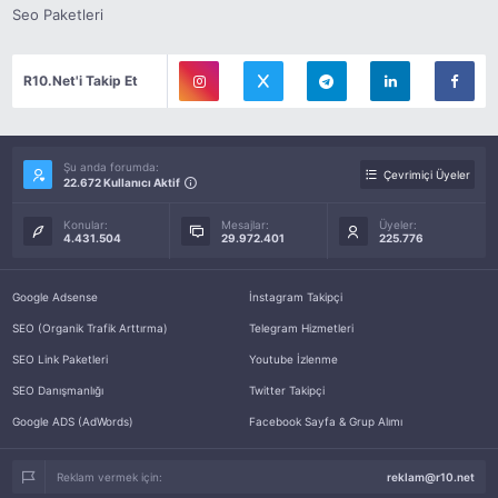
Seo Paketleri
R10.Net'i Takip Et
Şu anda forumda:
Çevrimiçi Üyeler
22.672 Kullanıcı Aktif
Konular:
Mesajlar:
Üyeler:
4.431.504
29.972.401
225.776
Google Adsense
İnstagram Takipçi
SEO (Organik Trafik Arttırma)
Telegram Hizmetleri
SEO Link Paketleri
Youtube İzlenme
SEO Danışmanlığı
Twitter Takipçi
Google ADS (AdWords)
Facebook Sayfa & Grup Alımı
Reklam vermek için:
reklam@r10.net