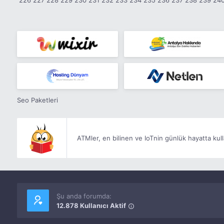
226
227
228
229
230
231
232
233
234
235
236
237
238
239
24
Seo Paketleri
ATMler, en bilinen ve IoTnin günlük hayatta kull
Şu anda forumda:
12.878 Kullanıcı Aktif