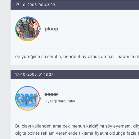
17-10-2005, 00:43:33
ploop
oh yüreğime su serptin, bende 4 ay olmuş da nasıl haberim
17-10-2005, 01:18:37
caper
Üyeliği durduruldu
Bu olayı kullandım ama pek menun kaldığımı söyleyemem. digit
digitalpointe reklam verenlerde tıklama fiyatını oldukça fazla