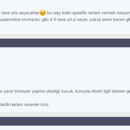
tane site seçecekler
bu olay belki spesifik reklam vermek isteye
uperonline ntvmsnbc gibi 4-5 tane url yi seçer. yoksa senin benim g
se yarar birseyler yapma olasiligi; kucuk, konuyla direkt ilgili siteden
illi reklam verenler icin).