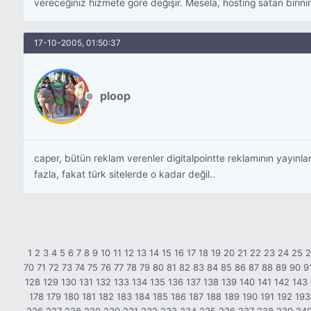
vereceğiniz hizmete göre değişir. Mesela, hosting satan birinin
17-10-2005, 01:50:37
ploop
caper, bütün reklam verenler digitalpointte reklamının yayınlanm
fazla, fakat türk sitelerde o kadar değil..
1
2
3
4
5
6
7
8
9
10
11
12
13
14
15
16
17
18
19
20
21
22
23
24
25
70
71
72
73
74
75
76
77
78
79
80
81
82
83
84
85
86
87
88
89
90
9
128
129
130
131
132
133
134
135
136
137
138
139
140
141
142
143
178
179
180
181
182
183
184
185
186
187
188
189
190
191
192
193