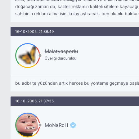
doğacağı zaman da, kaliteli reklamın kaliteli sitelere kayacağı a
sahibinin reklam alma işini kolaylaştıracak. ben olumlu buldu
16-10-2005, 21:36:49
Malatyasporlu
Üyeliği durduruldu
bu adbrite yüzünden artık herkes bu yönteme geçmeye başlad
16-10-2005, 21:37:35
MoNaRcH