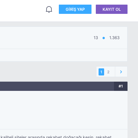
GIRIŞ YAP
KAYIT OL
13
1.363
●
1
2
#1
 kaliteli siteler arasında rekabet doğacağı kesin. rekabet