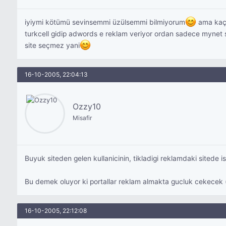
iyiymi kötümü sevinsemmi üzülsemmi bilmiyorum
ama kaç 
turkcell gidip adwords e reklam veriyor ordan sadece mynet s
site seçmez yani
16-10-2005, 22:04:13
Ozzy10
Misafir
Buyuk siteden gelen kullanicinin, tikladigi reklamdaki sitede i
Bu demek oluyor ki portallar reklam almakta gucluk cekecek (ak
16-10-2005, 22:12:08