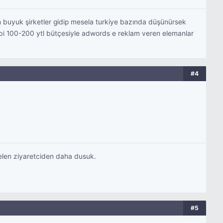
n buyuk şirketler gidip mesela turkiye bazında düşünürsek
ibi 100-200 ytl bütçesiyle adwords e reklam veren elemanlar
#4
 gelen ziyaretciden daha dusuk.
#5