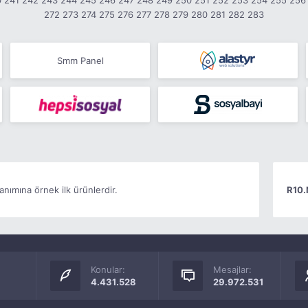
0
241
242
243
244
245
246
247
248
249
250
251
252
253
254
255
256
272
273
274
275
276
277
278
279
280
281
282
283
Smm Panel
anımına örnek ilk ürünlerdir.
R10.
Konular:
Mesajlar:
4.431.528
29.972.531