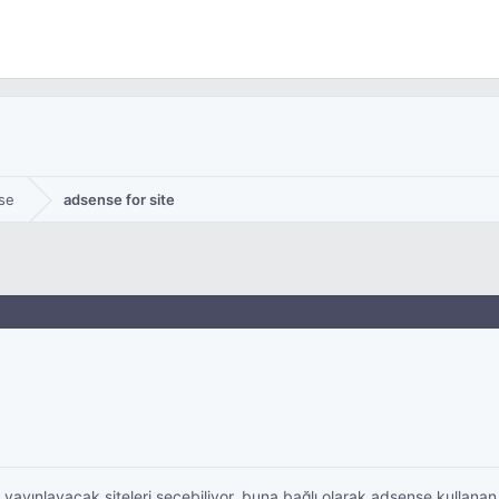
se
adsense for site
ı yayınlayacak siteleri seçebiliyor. buna bağlı olarak adsense kullanan