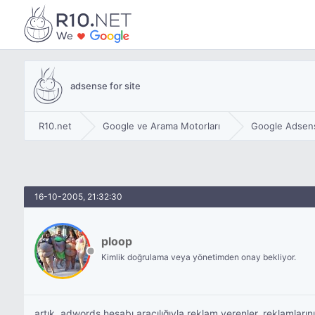
adsense for site
R10.net
Google ve Arama Motorları
Google Adsen
16-10-2005, 21:32:30
ploop
Kimlik doğrulama veya yönetimden onay bekliyor.
artık, adwords hesabı aracılığıyla reklam verenler, reklamların