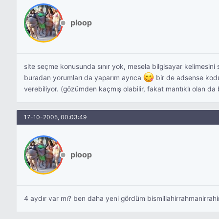
ploop
site seçme konusunda sınır yok, mesela bilgisayar kelimesini 
buradan yorumları da yaparım ayrıca
bir de adsense kodu 
verebiliyor. (gözümden kaçmış olabilir, fakat mantıklı olan da 
17-10-2005, 00:03:49
ploop
4 aydır var mı? ben daha yeni gördüm bismillahirrahmanirrah