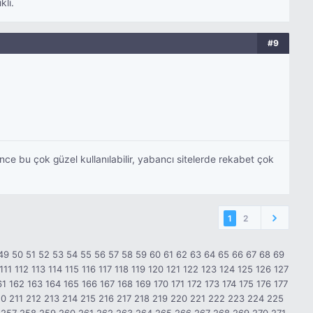
klı.
#9
ence bu çok güzel kullanılabilir, yabancı sitelerde rekabet çok
1
2
49
50
51
52
53
54
55
56
57
58
59
60
61
62
63
64
65
66
67
68
69
111
112
113
114
115
116
117
118
119
120
121
122
123
124
125
126
127
61
162
163
164
165
166
167
168
169
170
171
172
173
174
175
176
177
10
211
212
213
214
215
216
217
218
219
220
221
222
223
224
225