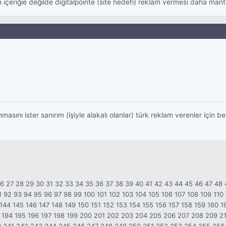
 içeriğie değilde digitalpointe (site hedefi) reklam vermesi daha mantı
asını ister sanırım (işiyle alakalı olanlar) türk reklam verenler için b
26
27
28
29
30
31
32
33
34
35
36
37
38
39
40
41
42
43
44
45
46
47
48
1
92
93
94
95
96
97
98
99
100
101
102
103
104
105
106
107
108
109
110
144
145
146
147
148
149
150
151
152
153
154
155
156
157
158
159
160
1
194
195
196
197
198
199
200
201
202
203
204
205
206
207
208
209
2