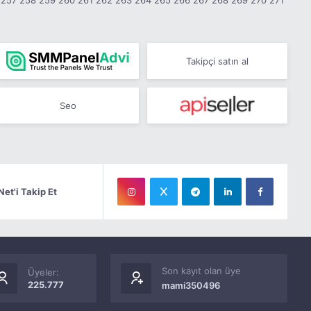
257
258
259
260
261
262
263
264
265
266
267
268
269
270
271
Takipçi satın al
Seo
Net'i Takip Et
Son kayıt olan üye
Üyeler:
225.777
mami350496