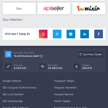
Seo
Seo Paketleri
R10.Net'i Takip Et
Şu anda forumda:
Çevrimiçi Üyeler
16.805 Kullanıcı Aktif
Konular:
Mesajlar:
Üyeler:
4.432.947
29.980.635
225.876
Google Adsense
İnstagram Takipçi
SEO (Organik Trafik Arttırma)
Telegram Hizmetleri
SEO Link Paketleri
Youtube İzlenme
SEO Danışmanlığı
Twitter Takipçi
Google ADS (AdWords)
Facebook Sayfa & Grup Alımı