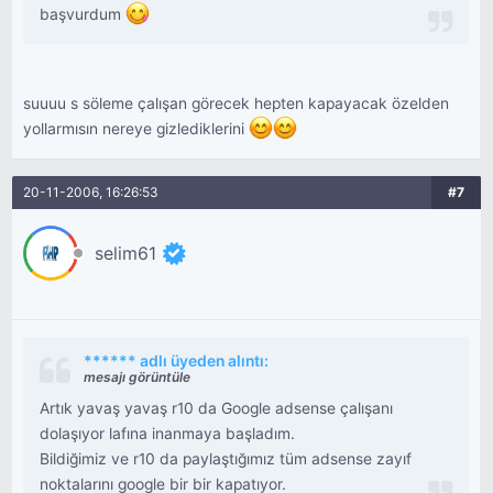
başvurdum
suuuu s söleme çalışan görecek hepten kapayacak özelden
yollarmısın nereye gizlediklerini
20-11-2006, 16:26:53
#7
selim61
****** adlı üyeden alıntı:
mesajı görüntüle
Artık yavaş yavaş r10 da Google adsense çalışanı
dolaşıyor lafına inanmaya başladım.
Bildiğimiz ve r10 da paylaştığımız tüm adsense zayıf
noktalarını google bir bir kapatıyor.