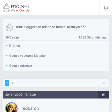
artık bloggerdan adsense hesabı açılmıyor???
16 Cevap
1.755 Görüntülenme
R10.net
Google ve Arama Motorları
Google Adsense
1
2
20-11-2006, 15:12:39
#1
redbaron