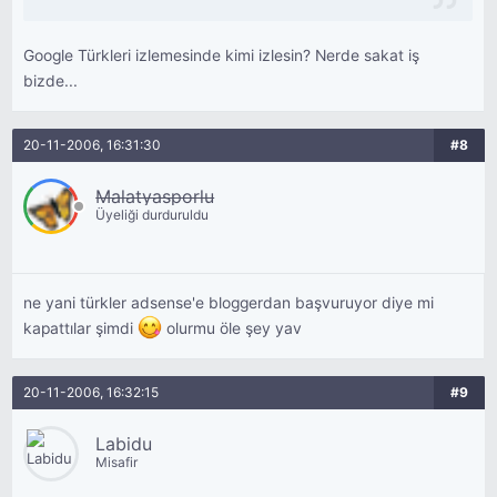
Google Türkleri izlemesinde kimi izlesin? Nerde sakat iş
bizde...
20-11-2006, 16:31:30
#8
Malatyasporlu
Üyeliği durduruldu
ne yani türkler adsense'e bloggerdan başvuruyor diye mi
kapattılar şimdi
olurmu öle şey yav
20-11-2006, 16:32:15
#9
Labidu
Misafir