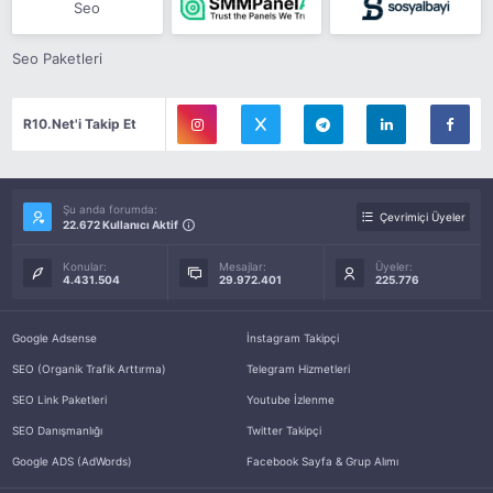
Seo
Seo Paketleri
R10.Net'i Takip Et
Şu anda forumda:
Çevrimiçi Üyeler
22.672 Kullanıcı Aktif
Konular:
Mesajlar:
Üyeler:
4.431.504
29.972.401
225.776
Google Adsense
İnstagram Takipçi
SEO (Organik Trafik Arttırma)
Telegram Hizmetleri
SEO Link Paketleri
Youtube İzlenme
SEO Danışmanlığı
Twitter Takipçi
Google ADS (AdWords)
Facebook Sayfa & Grup Alımı