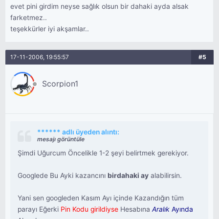
evet pini girdim neyse sağlık olsun bir dahaki ayda alsak
farketmez..
teşekkürler iyi akşamlar..
17-11-2006, 19:55:57
#5
Scorpion1
****** adlı üyeden alıntı:
mesajı görüntüle
Şimdi Uğurcum Öncelikle 1-2 şeyi belirtmek gerekiyor.
Googlede Bu Ayki kazancını
birdahaki ay
alabilirsin.
Yani sen googleden Kasım Ayı içinde Kazandığın tüm
parayı Eğerki
Pin Kodu girildiyse
Hesabına
Aralık
Ayında