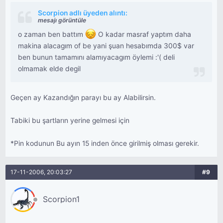
Scorpion adlı üyeden alıntı:
mesajı görüntüle
o zaman ben battım
O kadar masraf yaptım daha
makina alacagım of be yani şuan hesabımda 300$ var
ben bunun tamamını alamıyacagım öylemi :'( deli
olmamak elde degil
Geçen ay Kazandığın parayı bu ay Alabilirsin.
Tabiki bu şartların yerine gelmesi için
*Pin kodunun Bu ayın 15 inden önce girilmiş olması gerekir.
17-11-2006, 20:03:27
#9
Scorpion1