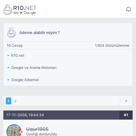
ödeme alabilir miyim ?
16 Cevap
1.604 Görüntülenme
R10.net
Google ve Arama Motorları
Google Adsense
1
2
17-11-2006, 19:44:34
#1
Ugur1905
Üyeliği durduruldu