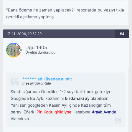
"Bana ödeme ne zaman yapılacak?" raporlarda bu yazıyı tıkla
gerekli açıklama yapılmış
17-11-2006, 19:52:29
#4
Ugur1905
Üyeliği durduruldu
****** adlı üyeden alıntı:
mesajı görüntüle
Şimdi Uğurcum Öncelikle 1-2 şeyi belirtmek gerekiyor.
Googlede Bu Ayki kazancını
birdahaki ay
alabilirsin.
Yani sen googleden Kasım Ayı içinde Kazandığın tüm
parayı Eğerki
Pin Kodu girildiyse
Hesabına
Aralık
Ayında
Alacaksın.