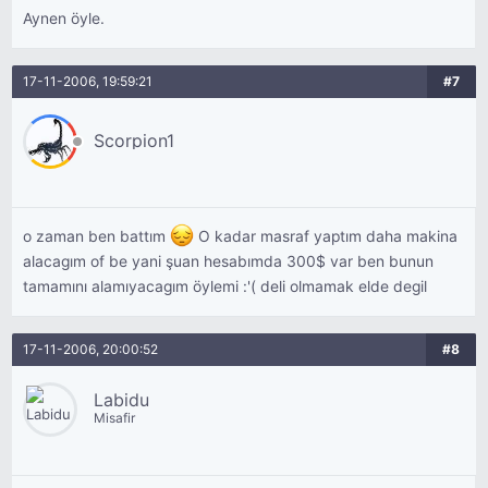
Aynen öyle.
17-11-2006, 19:59:21
#7
Scorpion1
o zaman ben battım
O kadar masraf yaptım daha makina
alacagım of be yani şuan hesabımda 300$ var ben bunun
tamamını alamıyacagım öylemi :'( deli olmamak elde degil
17-11-2006, 20:00:52
#8
Labidu
Misafir