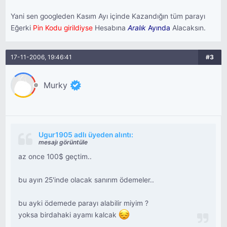
Yani sen googleden Kasım Ayı içinde Kazandığın tüm parayı
Eğerki
Pin Kodu girildiyse
Hesabına
Aralık
Ayında
Alacaksın.
17-11-2006, 19:46:41
#3
Murky
Ugur1905 adlı üyeden alıntı:
mesajı görüntüle
az once 100$ geçtim..
bu ayın 25'inde olacak sanırım ödemeler..
bu ayki ödemede parayı alabilir miyim ?
yoksa birdahaki ayamı kalcak