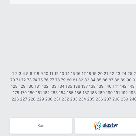
1
2
3
4
5
6
7
8
9
10
11
12
13
14
15
16
17
18
19
20
21
22
23
24
25
70
71
72
73
74
75
76
77
78
79
80
81
82
83
84
85
86
87
88
89
90
9
128
129
130
131
132
133
134
135
136
137
138
139
140
141
142
143
178
179
180
181
182
183
184
185
186
187
188
189
190
191
192
193
226
227
228
229
230
231
232
233
234
235
236
237
238
239
24
Seo