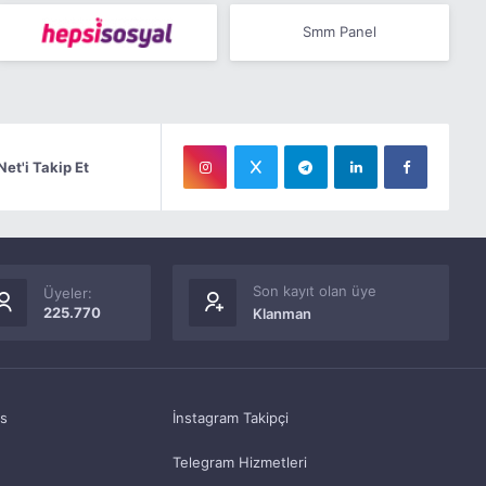
Smm Panel
Net'i Takip Et
Son kayıt olan üye
Üyeler:
225.770
Klanman
as
İnstagram Takipçi
Telegram Hizmetleri