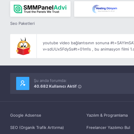
Seo Paketleri
youtube video bağlantısının sonuna #t=SAYImSAYI
v=sdUUx5FdySs#t=01m1s , bu animasyon filmi 1.da
Şu anda forumda:
40.682 Kullanıcı Aktif
Google Adsense
Yazılım & Programlama
SEO (Organik Trafik Arttırma)
Freelancer Yazılımcı Bul