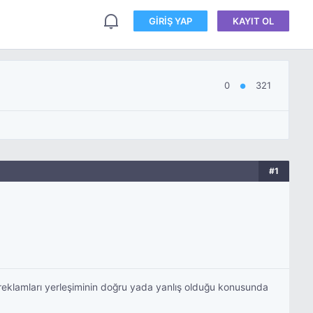
GIRIŞ YAP
KAYIT OL
0
321
●
#1
eklamları yerleşiminin doğru yada yanlış olduğu konusunda