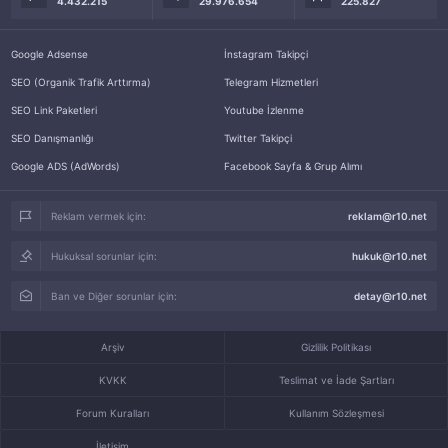
4.432.215
29.976.654
225.827
Google Adsense
İnstagram Takipçi
SEO (Organik Trafik Arttırma)
Telegram Hizmetleri
SEO Link Paketleri
Youtube İzlenme
SEO Danışmanlığı
Twitter Takipçi
Google ADS (AdWords)
Facebook Sayfa & Grup Alımı
Reklam vermek için:
reklam@r10.net
Hukuksal sorunlar için:
hukuk@r10.net
Ban ve Diğer sorunlar için:
detay@r10.net
Arşiv
Gizlilik Politikası
KVKK
Teslimat ve İade Şartları
Forum Kuralları
Kullanım Sözleşmesi
İletişim