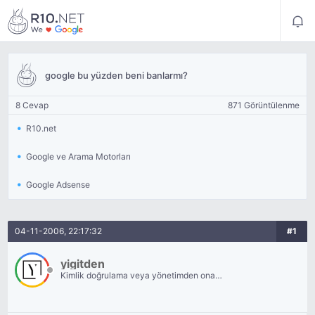
google bu yüzden beni banlarmı?
8 Cevap
871 Görüntülenme
R10.net
Google ve Arama Motorları
Google Adsense
04-11-2006, 22:17:32
#1
yigitden
Kimlik doğrulama veya yönetimden onay
bekliyor.