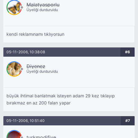
Malatyasporlu
Üyeliği durduruldu
kendi reklamınamı tıklıyorsun
05-11-2006, 10:38:08
#6
Diyenez
Üyeliği durduruldu
büyük ihtimal banlatmak isteyen adam 29 kez tıklayıp
bırakmaz en az 200 falan yapar
05-11-2006, 10:51:40
#7
turkmodifiye