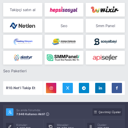
Takipçi satın al
Seo
Smm Panel
Seo Paketleri
R10.Net'i Takip Et
Şu anda forumda:
Çevrimiçi Üyeler
7.946 Kullanıcı Aktif
Konular:
Mesajlar:
Üyeler: