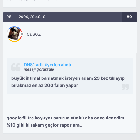
05-11-2006, 20:49:19
#9
casoz
DNS1 adlı üyeden alıntı:
mesajı görüntüle
büyük ihtimal banlatmak isteyen adam 29 kez tıklayıp
bırakmaz en az 200 falan yapar
google filitre koyuyor sanırım çünkü dha once denedim
%10 gibi bi rakam geçior raporlara..