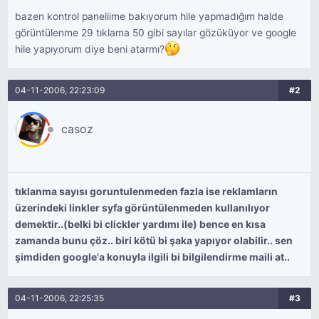
bazen kontrol paneliime bakıyorum hile yapmadığım halde
görüntülenme 29 tıklama 50 gibi sayılar gözüküyor ve google
hile yapıyorum diye beni atarmı?
04-11-2006, 22:23:09
#2
casoz
tıklanma sayısı goruntulenmeden fazla ise reklamların
üzerindeki linkler syfa görüntülenmeden kullanılıyor
demektir..(belki bi clickler yardımı ile) bence en kısa
zamanda bunu çöz.. biri kötü bi şaka yapıyor olabilir.. sen
şimdiden google'a konuyla ilgili bi bilgilendirme maili at..
04-11-2006, 22:25:35
#3