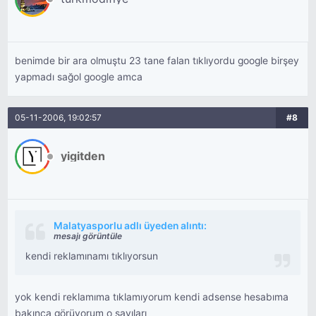
benimde bir ara olmuştu 23 tane falan tıklıyordu google birşey
yapmadı sağol google amca
05-11-2006, 19:02:57
#8
yigitden
Malatyasporlu adlı üyeden alıntı:
mesajı görüntüle
kendi reklamınamı tıklıyorsun
yok kendi reklamıma tıklamıyorum kendi adsense hesabıma
bakınca görüyorum o sayıları