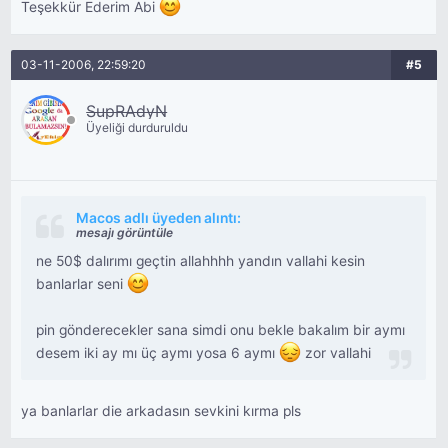
Teşekkür Ederim Abi
03-11-2006, 22:59:20
#5
SupRAdyN
Üyeliği durduruldu
Macos adlı üyeden alıntı:
mesajı görüntüle
ne 50$ dalırımı geçtin allahhhh yandın vallahi kesin
banlarlar seni
pin gönderecekler sana simdi onu bekle bakalım bir aymı
desem iki ay mı üç aymı yosa 6 aymı
zor vallahi
ya banlarlar die arkadasın sevkini kırma pls