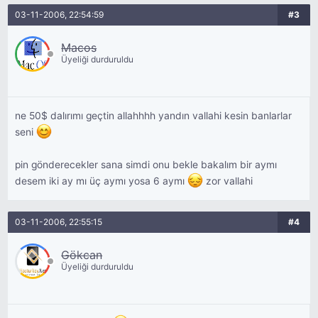
03-11-2006, 22:54:59
#3
Macos
Üyeliği durduruldu
ne 50$ dalırımı geçtin allahhhh yandın vallahi kesin banlarlar
seni
pin gönderecekler sana simdi onu bekle bakalım bir aymı
desem iki ay mı üç aymı yosa 6 aymı
zor vallahi
03-11-2006, 22:55:15
#4
Gökcan
Üyeliği durduruldu