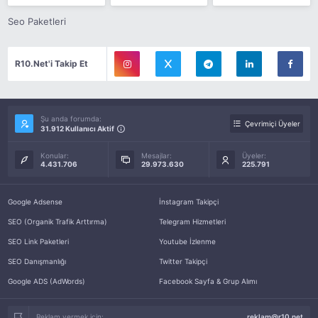
Seo Paketleri
R10.Net'i Takip Et
Şu anda forumda:
Çevrimiçi Üyeler
31.912 Kullanıcı Aktif
Konular:
Mesajlar:
Üyeler:
4.431.706
29.973.630
225.791
Google Adsense
İnstagram Takipçi
SEO (Organik Trafik Arttırma)
Telegram Hizmetleri
SEO Link Paketleri
Youtube İzlenme
SEO Danışmanlığı
Twitter Takipçi
Google ADS (AdWords)
Facebook Sayfa & Grup Alımı
Reklam vermek için:
reklam@r10.net