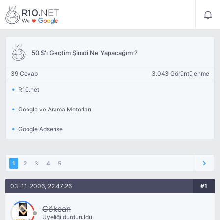
50 $'ı Geçtim Şimdi Ne Yapacağım ?
39 Cevap
3.043 Görüntülenme
R10.net
Google ve Arama Motorları
Google Adsense
1
2
3
4
5
03-11-2006, 22:47:26
#1
Gökcan
Üyeliği durduruldu