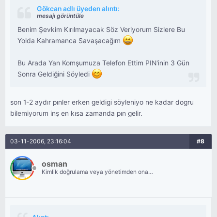
Gökcan adlı üyeden alıntı:
mesajı görüntüle
Benim Şevkim Kırılmayacak Söz Veriyorum Sizlere Bu
Yolda Kahramanca Savaşacağım
Bu Arada Yan Komşumuza Telefon Ettim PIN'inin 3 Gün
Sonra Geldiğini Söyledi
son 1-2 aydır pınler erken geldigi söyleniyo ne kadar dogru
bilemiyorum inş en kısa zamanda pın gelir.
03-11-2006, 23:16:04
#8
osman
Kimlik doğrulama veya yönetimden onay
bekliyor.