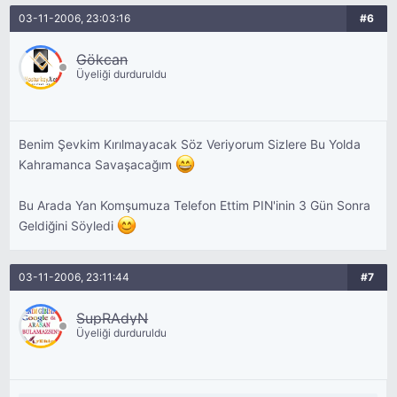
03-11-2006, 23:03:16
#6
Gökcan
Üyeliği durduruldu
Benim Şevkim Kırılmayacak Söz Veriyorum Sizlere Bu Yolda
Kahramanca Savaşacağım
Bu Arada Yan Komşumuza Telefon Ettim PIN'inin 3 Gün Sonra
Geldiğini Söyledi
03-11-2006, 23:11:44
#7
SupRAdyN
Üyeliği durduruldu