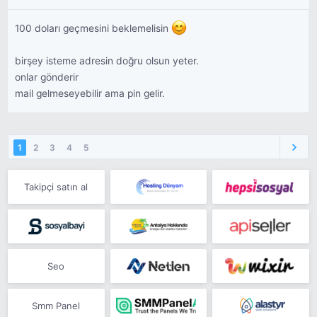
100 doları geçmesini beklemelisin
birşey isteme adresin doğru olsun yeter.
onlar gönderir
mail gelmeseyebilir ama pin gelir.
1
2
3
4
5
Takipçi satın al
Seo
Smm Panel