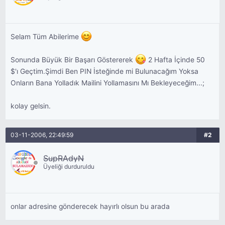
Selam Tüm Abilerime
Sonunda Büyük Bir Başarı Göstererek
2 Hafta İçinde 50
$'ı Geçtim.Şimdi Ben PIN İsteğinde mi Bulunacağım Yoksa
Onların Bana Yolladık Mailini Yollamasını Mı Bekleyeceğim...;
kolay gelsin.
03-11-2006, 22:49:59
#2
SupRAdyN
Üyeliği durduruldu
onlar adresine gönderecek hayırlı olsun bu arada