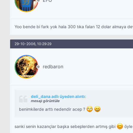
EFO
Yoo bende bi fark yok hala 300 tıka falan 12 dolar almaya 
29-10-2006, 10:29:29
redbaron
deli_dana adlı üyeden alıntı:
mesajı görüntüle
benimkilerde arttı nedendir acep ?
sanki senin kazançlar başka sebeplerden artmış gibi
öyle