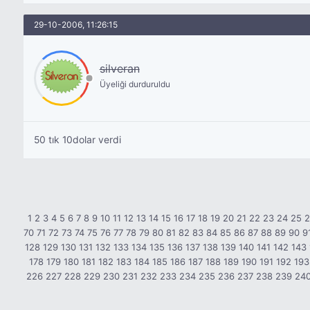
29-10-2006, 11:26:15
silveran
Üyeliği durduruldu
50 tık 10dolar verdi
1
2
3
4
5
6
7
8
9
10
11
12
13
14
15
16
17
18
19
20
21
22
23
24
25
70
71
72
73
74
75
76
77
78
79
80
81
82
83
84
85
86
87
88
89
90
9
128
129
130
131
132
133
134
135
136
137
138
139
140
141
142
143
178
179
180
181
182
183
184
185
186
187
188
189
190
191
192
193
226
227
228
229
230
231
232
233
234
235
236
237
238
239
24