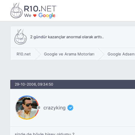
2 gündür kazançlar anormal olarak arttı..
R10.net
Google ve Arama Motorları
Google Adsen
29-10-2006, 09:34:50
crazyking
sizde de böyle bişey oldumu ?