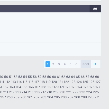
#9
1
2
3
4
5
6
SON
49
50
51
52
53
54
55
56
57
58
59
60
61
62
63
64
65
66
67
68
69
111
112
113
114
115
116
117
118
119
120
121
122
123
124
125
126
127
61
162
163
164
165
166
167
168
169
170
171
172
173
174
175
176
177
10
211
212
213
214
215
216
217
218
219
220
221
222
223
224
225
257
258
259
260
261
262
263
264
265
266
267
268
269
270
271