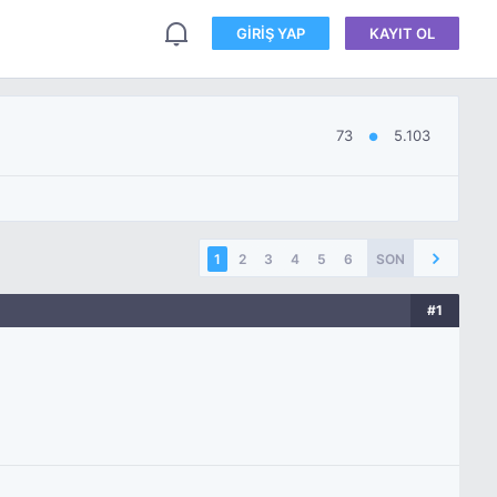
GIRIŞ YAP
KAYIT OL
73
5.103
●
1
2
3
4
5
6
SON
#1