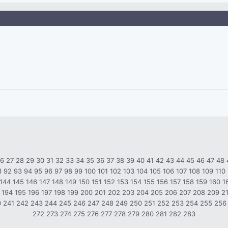
26
27
28
29
30
31
32
33
34
35
36
37
38
39
40
41
42
43
44
45
46
47
48
1
92
93
94
95
96
97
98
99
100
101
102
103
104
105
106
107
108
109
110
144
145
146
147
148
149
150
151
152
153
154
155
156
157
158
159
160
1
194
195
196
197
198
199
200
201
202
203
204
205
206
207
208
209
2
0
241
242
243
244
245
246
247
248
249
250
251
252
253
254
255
256
272
273
274
275
276
277
278
279
280
281
282
283