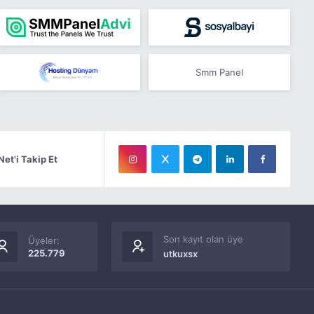
Smm Panel
Net'i Takip Et
Son kayıt olan üye
Üyeler:
225.779
utkuxsx