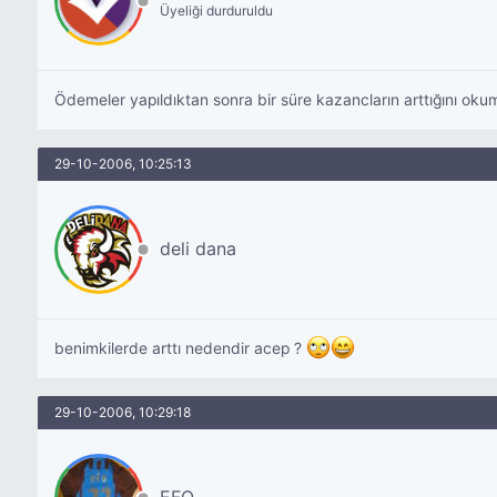
Üyeliği durduruldu
Ödemeler yapıldıktan sonra bir süre kazancların arttığını okum
29-10-2006, 10:25:13
deli dana
benimkilerde arttı nedendir acep ?
29-10-2006, 10:29:18