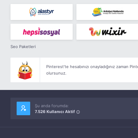
Seo Paketleri
Pinterest'te hesabınızı onayladığınız zaman Pin
olursunuz.
Şu anda forumda:
7.526 Kullanıcı Aktif