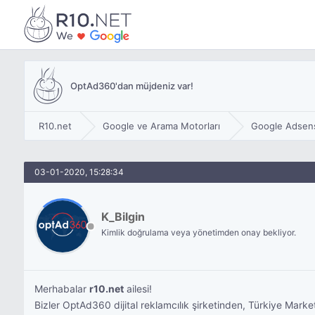
OptAd360'dan müjdeniz var!
R10.net
Google ve Arama Motorları
Google Adsen
03-01-2020, 15:28:34
K_Bilgin
Kimlik doğrulama veya yönetimden onay bekliyor.
Merhabalar
r10.net
ailesi!
Bizler OptAd360 dijital reklamcılık şirketinden, Türkiye Market