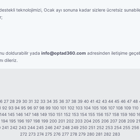
estekli teknolojimizi, Ocak ayı sonuna kadar sizlere ücretsiz sunabile
r;
mu doldurabilir yada
info@optad360.com
adresinden iletişime geçebi
ı dileriz.
26
27
28
29
30
31
32
33
34
35
36
37
38
39
40
41
42
43
44
45
46
47
48
1
92
93
94
95
96
97
98
99
100
101
102
103
104
105
106
107
108
109
110
144
145
146
147
148
149
150
151
152
153
154
155
156
157
158
159
160
1
194
195
196
197
198
199
200
201
202
203
204
205
206
207
208
209
2
0
241
242
243
244
245
246
247
248
249
250
251
252
253
254
255
256
272
273
274
275
276
277
278
279
280
281
282
283