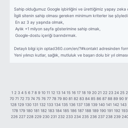
Sahip olduğumuz Google işbirliğini ve ürettiğimiz yapay zeka d
İlgili sitenin sahip olması gereken minimum kriterler ise şöyledi
 En az 3 ay yaşında olmak,
 Aylık +1 milyon sayfa gösterimine sahip olmak,
 Google-dostu içeriği barındırmak.
Detaylı bilgi için optad360.com/en/?#kontakt adresinden for
Yeni yılınızı kutlar, sağlık, mutluluk ve başarı dolu bir yıl olmasın
1
2
3
4
5
6
7
8
9
10
11
12
13
14
15
16
17
18
19
20
21
22
23
24
25
70
71
72
73
74
75
76
77
78
79
80
81
82
83
84
85
86
87
88
89
90
9
128
129
130
131
132
133
134
135
136
137
138
139
140
141
142
143
178
179
180
181
182
183
184
185
186
187
188
189
190
191
192
193
226
227
228
229
230
231
232
233
234
235
236
237
238
239
24