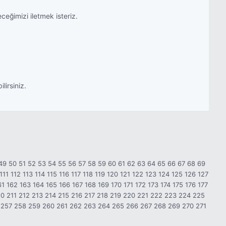
ceğimizi iletmek isteriz.
lirsiniz.
49
50
51
52
53
54
55
56
57
58
59
60
61
62
63
64
65
66
67
68
69
111
112
113
114
115
116
117
118
119
120
121
122
123
124
125
126
127
61
162
163
164
165
166
167
168
169
170
171
172
173
174
175
176
177
10
211
212
213
214
215
216
217
218
219
220
221
222
223
224
225
257
258
259
260
261
262
263
264
265
266
267
268
269
270
271