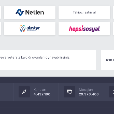
Takipçi satın al
ya yetersiz kaldığı oyunları oynayabilirsiniz:
R10.
Konular:
Mesajlar:
4.432.190
29.976.406