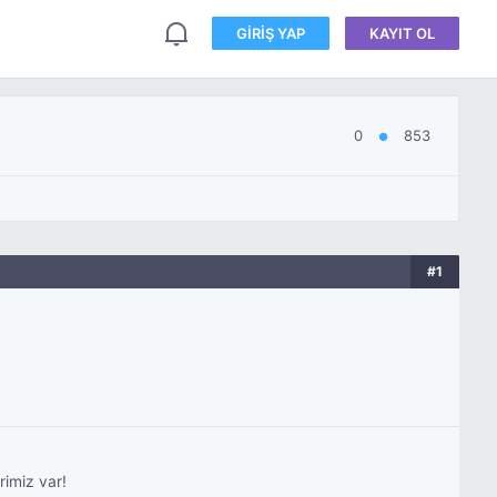
GIRIŞ YAP
KAYIT OL
0
853
●
#1
rimiz var!