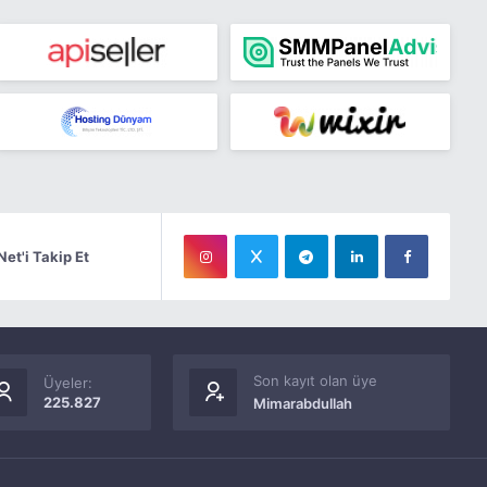
Net'i Takip Et
Son kayıt olan üye
Üyeler:
225.827
Mimarabdullah