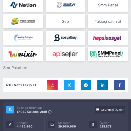
Smm Panel
Seo
Takipçi satın al
Seo Paketleri
R10.Net'i Takip Et
Şu anda forumda:
Çevrimiçi Üyeler
17.042 Kullanıcı Aktif
Konular:
Mesajlar:
Üyeler:
4.432.960
29.980.689
225.878