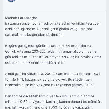
Merhaba arkadaşlar.
Bir zaman önce hobi amaçlı bir site açtım ve bilgim tecrübem
dahilinde ilgilendim. Düzenli içerik girdim ve iç - dış seo
çalışmalarını aksatmadan sürdürdüm.
Bugüne geldiğimde günlük ortalama 3.5K tekil hitim var.
Günlük ortalama 200-220 reklam tıklaması alıyorum ve her
gün tekil hitim 100'er 100'er artıyor. Korkunç bir istatistik ama
çok şükür emeklerimin karşılığını aldım.
Şimdi gelelim Adsense'a. 200 reklam tıklaması var ama 0,04
tbm ile 8 TL kazanmak zoruma gidiyor. Bu siteden gelir
beklentim şuan için yok ama bu rakamları görmek üzücü.
Ben tbm'yi yükseltebilirim diyebilen biri var mıdır? tbm'yi
minimum 0,30 seviyesine kadar çıkarırım derse ( bu mümkün
mü, bilmiyorum ) kendisine 1.000 TL ödeme yapacağım.