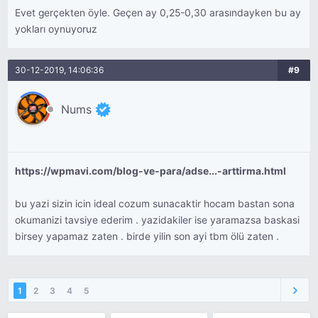
Evet gerçekten öyle. Geçen ay 0,25-0,30 arasındayken bu ay
yokları oynuyoruz
30-12-2019, 14:06:36
#9
Nums
https://wpmavi.com/blog-ve-para/adse...-arttirma.html
bu yazi sizin icin ideal cozum sunacaktir hocam bastan sona
okumanizi tavsiye ederim . yazidakiler ise yaramazsa baskasi
birsey yapamaz zaten . birde yilin son ayi tbm ölü zaten .
1
2
3
4
5