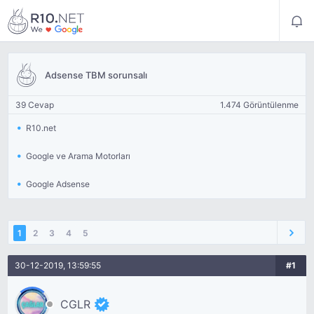
Adsense TBM sorunsalı
39 Cevap
1.474 Görüntülenme
R10.net
Google ve Arama Motorları
Google Adsense
1
2
3
4
5
30-12-2019, 13:59:55
#1
CGLR