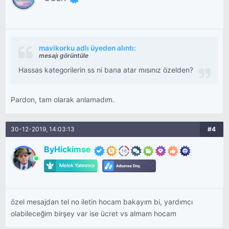
mavikorku adlı üyeden alıntı:
mesajı görüntüle
Hassas kategorilerin ss ni bana atar mısınız özelden?
Pardon, tam olarak anlamadım.
30-12-2019, 14:03:13
#4
ByHickimse
özel mesajdan tel no iletin hocam bakayım bi, yardımcı
olabileceğim birşey var ise ücret vs almam hocam