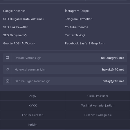
Google Adsense
İnstagram Takipçi
SEO (Organik Trafik Arttırma)
Telegram Hizmetleri
SEO Link Paketleri
Youtube İzlenme
SEO Danışmanlığı
Twitter Takipçi
Google ADS (AdWords)
Facebook Sayfa & Grup Alımı
Reklam vermek için:
reklam@r10.net
Hukuksal sorunlar için:
hukuk@r10.net
Ban ve Diğer sorunlar için:
detay@r10.net
Arşiv
Gizlilik Politikası
KVKK
Teslimat ve İade Şartları
Forum Kuralları
Kullanım Sözleşmesi
İletişim