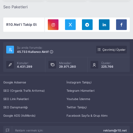
Seo Paketleri
R10.Net'i Takip Et
Şu anda forumda:
Çevrimiçi Üyeler
45.733 Kullanıcı Aktif
Konular:
Mesajlar:
Üyeler:
4.431.299
29.971.260
225.766
Google Adsense
İnstagram Takipçi
SEO (Organik Trafik Arttırma)
Telegram Hizmetleri
SEO Link Paketleri
Youtube İzlenme
SEO Danışmanlığı
Twitter Takipçi
Google ADS (AdWords)
Facebook Sayfa & Grup Alımı
Reklam vermek için:
reklam@r10.net