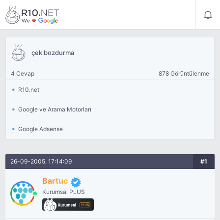
çek bozdurma
4 Cevap
878 Görüntülenme
R10.net
Google ve Arama Motorları
Google Adsense
26-09-2005, 17:14:09
#1
Bartuc
Kurumsal PLUS