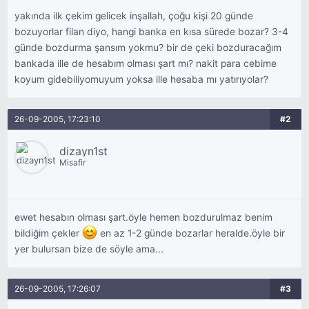
yakında ilk çekim gelicek inşallah, çoğu kişi 20 günde
bozuyorlar filan diyo, hangi banka en kısa sürede bozar? 3-4
günde bozdurma şansım yokmu? bir de çeki bozduracağım
bankada ille de hesabım olması şart mı? nakit para cebime
koyum gidebiliyomuyum yoksa ille hesaba mı yatırıyolar?
26-09-2005, 17:23:10
#2
dizayn1st
Misafir
ewet hesabın olması şart.öyle hemen bozdurulmaz benim
bildiğim çekler
en az 1-2 günde bozarlar heralde.öyle bir
yer bulursan bize de söyle ama...
26-09-2005, 17:26:07
#3