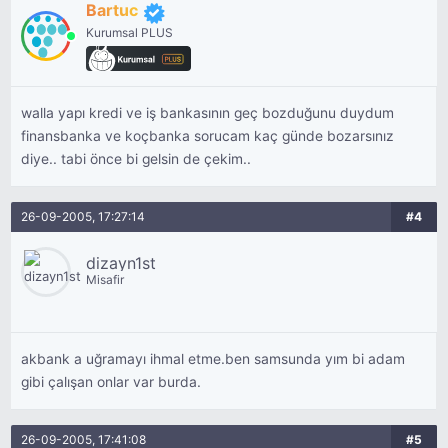
Bartuc
Kurumsal PLUS
walla yapı kredi ve iş bankasının geç bozduğunu duydum
finansbanka ve koçbanka sorucam kaç günde bozarsınız
diye.. tabi önce bi gelsin de çekim..
26-09-2005, 17:27:14
#4
dizayn1st
Misafir
akbank a uğramayı ihmal etme.ben samsunda yım bi adam
gibi çalışan onlar var burda.
26-09-2005, 17:41:08
#5