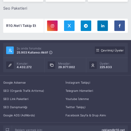
Seo Paketleri
R10.Net'i Takip Et
Şu anda forumda:
Çevrimiçi Üyeler
25.903 Kullanıcı Aktif
Konular:
Mesajlar:
Üyeler:
4.432.272
29.977.002
225.833
Google Adsense
İnstagram Takipçi
SEO (Organik Trafik Arttırma)
Telegram Hizmetleri
SEO Link Paketleri
Youtube İzlenme
SEO Danışmanlığı
Twitter Takipçi
Google ADS (AdWords)
Facebook Sayfa & Grup Alımı
Reklam vermek için:
reklam@r10.net