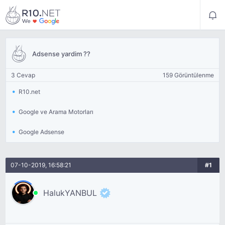
Adsense yardim ??
3 Cevap
159 Görüntülenme
R10.net
Google ve Arama Motorları
Google Adsense
07-10-2019, 16:58:21
#1
HalukYANBUL