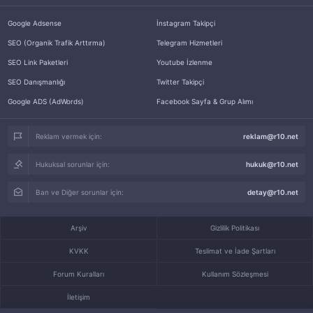
Google Adsense
İnstagram Takipçi
SEO (Organik Trafik Arttırma)
Telegram Hizmetleri
SEO Link Paketleri
Youtube İzlenme
SEO Danışmanlığı
Twitter Takipçi
Google ADS (AdWords)
Facebook Sayfa & Grup Alımı
Reklam vermek için:
reklam@r10.net
Hukuksal sorunlar için:
hukuk@r10.net
Ban ve Diğer sorunlar için:
detay@r10.net
Arşiv
Gizlilik Politikası
KVKK
Teslimat ve İade Şartları
Forum Kuralları
Kullanım Sözleşmesi
İletişim