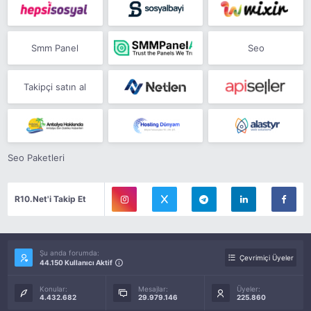
Smm Panel
Seo
Takipçi satın al
Seo Paketleri
R10.Net'i Takip Et
Şu anda forumda:
Çevrimiçi Üyeler
44.150 Kullanıcı Aktif
Konular:
Mesajlar:
Üyeler:
4.432.682
29.979.146
225.860