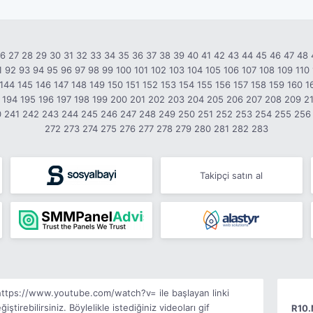
26
27
28
29
30
31
32
33
34
35
36
37
38
39
40
41
42
43
44
45
46
47
48
1
92
93
94
95
96
97
98
99
100
101
102
103
104
105
106
107
108
109
110
144
145
146
147
148
149
150
151
152
153
154
155
156
157
158
159
160
1
194
195
196
197
198
199
200
201
202
203
204
205
206
207
208
209
2
0
241
242
243
244
245
246
247
248
249
250
251
252
253
254
255
256
272
273
274
275
276
277
278
279
280
281
282
283
Takipçi satın al
 https://www.youtube.com/watch?v= ile başlayan linki
rebilirsiniz. Böylelikle istediğiniz videoları gif
R10.