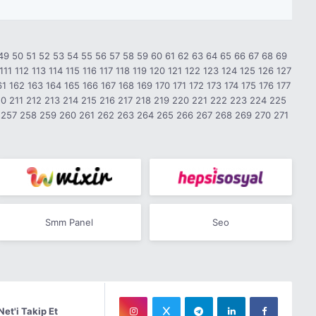
49
50
51
52
53
54
55
56
57
58
59
60
61
62
63
64
65
66
67
68
69
111
112
113
114
115
116
117
118
119
120
121
122
123
124
125
126
127
61
162
163
164
165
166
167
168
169
170
171
172
173
174
175
176
177
10
211
212
213
214
215
216
217
218
219
220
221
222
223
224
225
257
258
259
260
261
262
263
264
265
266
267
268
269
270
271
Smm Panel
Seo
Net'i Takip Et