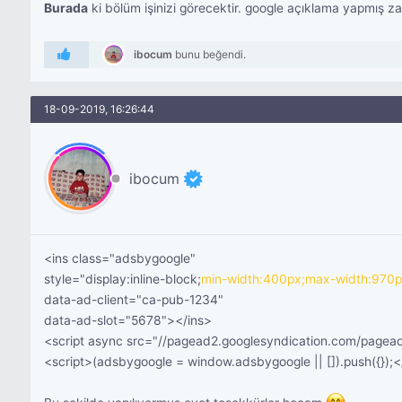
Burada
ki bölüm işinizi görecektir. google açıklama yapmış za
ibocum
bunu beğendi.
18-09-2019, 16:26:44
ibocum
<ins class="adsbygoogle"
style="display:inline-block;
min-width:400px;max-width:970p
data-ad-client="ca-pub-1234"
data-ad-slot="5678"></ins>
<script async src="//pagead2.googlesyndication.com/pagead
<script>(adsbygoogle = window.adsbygoogle || []).push({});<