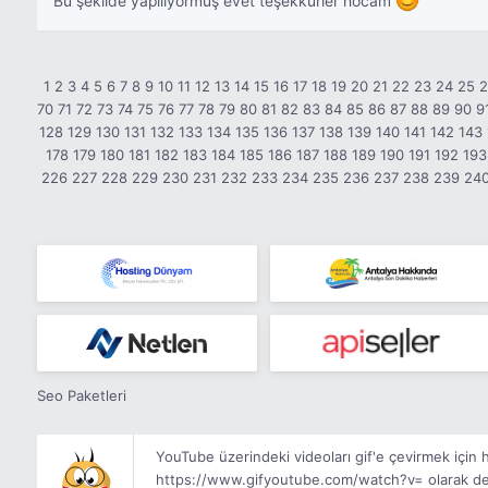
Bu şekilde yapılıyormuş evet teşekkürler hocam
1
2
3
4
5
6
7
8
9
10
11
12
13
14
15
16
17
18
19
20
21
22
23
24
25
70
71
72
73
74
75
76
77
78
79
80
81
82
83
84
85
86
87
88
89
90
9
128
129
130
131
132
133
134
135
136
137
138
139
140
141
142
143
178
179
180
181
182
183
184
185
186
187
188
189
190
191
192
193
226
227
228
229
230
231
232
233
234
235
236
237
238
239
24
Seo Paketleri
YouTube üzerindeki videoları gif'e çevirmek için
https://www.gifyoutube.com/watch?v= olarak değişti