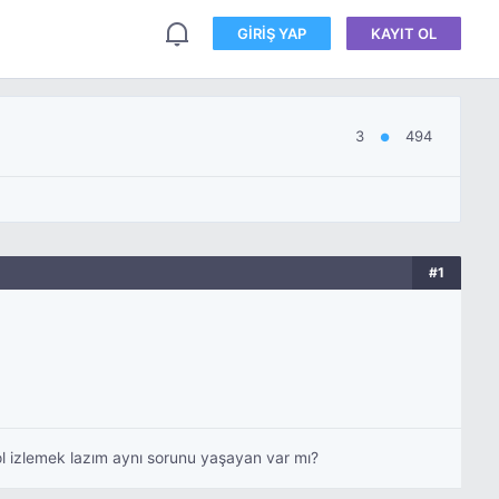
GIRIŞ YAP
KAYIT OL
3
494
●
#1
ol izlemek lazım aynı sorunu yaşayan var mı?