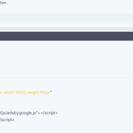
ten.
x;width:100%;height:90px
"
/js/adsbygoogle.js"></script>
/script>