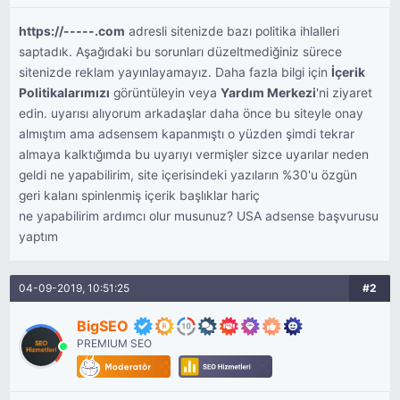
https://-----.com
adresli sitenizde bazı politika ihlalleri
saptadık. Aşağıdaki bu sorunları düzeltmediğiniz sürece
sitenizde reklam yayınlayamayız. Daha fazla bilgi için
İçerik
Politikalarımızı
görüntüleyin veya
Yardım Merkezi
'ni ziyaret
edin. uyarısı alıyorum arkadaşlar daha önce bu siteyle onay
almıştım ama adsensem kapanmıştı o yüzden şimdi tekrar
almaya kalktığımda bu uyarıyı vermişler sizce uyarılar neden
geldi ne yapabilirim, site içerisindeki yazıların %30'u özgün
geri kalanı spinlenmiş içerik başlıklar hariç
ne yapabilirim ardımcı olur musunuz? USA adsense başvurusu
yaptım
04-09-2019, 10:51:25
#2
BigSEO
PREMIUM SEO