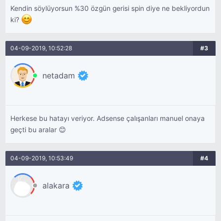
Kendin söylüyorsun %30 özgün gerisi spin diye ne bekliyordun
ki?
04-09-2019, 10:52:28
#3
netadam
Herkese bu hatayı veriyor. Adsense çalışanları manuel onaya
geçti bu aralar 😊
04-09-2019, 10:53:49
#4
alakara