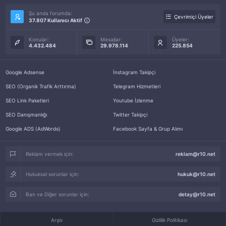
Şu anda forumda:
Çevrimiçi Üyeler
37.807 Kullanıcı Aktif
Konular:
Mesajlar:
Üyeler:
4.432.484
29.978.114
225.854
Google Adsense
İnstagram Takipçi
SEO (Organik Trafik Arttırma)
Telegram Hizmetleri
SEO Link Paketleri
Youtube İzlenme
SEO Danışmanlığı
Twitter Takipçi
Google ADS (AdWords)
Facebook Sayfa & Grup Alımı
Reklam vermek için:
reklam@r10.net
Hukuksal sorunlar için:
hukuk@r10.net
Ban ve Diğer sorunlar için:
detay@r10.net
Arşiv
Gizlilik Politikası