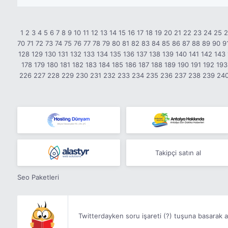
1
2
3
4
5
6
7
8
9
10
11
12
13
14
15
16
17
18
19
20
21
22
23
24
25
70
71
72
73
74
75
76
77
78
79
80
81
82
83
84
85
86
87
88
89
90
9
128
129
130
131
132
133
134
135
136
137
138
139
140
141
142
143
178
179
180
181
182
183
184
185
186
187
188
189
190
191
192
193
226
227
228
229
230
231
232
233
234
235
236
237
238
239
24
Takipçi satın al
Seo Paketleri
Twitterdayken soru işareti (?) tuşuna basarak aşa