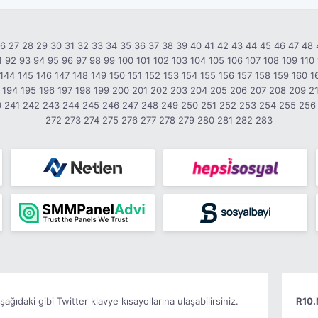
26
27
28
29
30
31
32
33
34
35
36
37
38
39
40
41
42
43
44
45
46
47
48
1
92
93
94
95
96
97
98
99
100
101
102
103
104
105
106
107
108
109
110
144
145
146
147
148
149
150
151
152
153
154
155
156
157
158
159
160
1
194
195
196
197
198
199
200
201
202
203
204
205
206
207
208
209
2
0
241
242
243
244
245
246
247
248
249
250
251
252
253
254
255
256
272
273
274
275
276
277
278
279
280
281
282
283
ğıdaki gibi Twitter klavye kısayollarına ulaşabilirsiniz.
R10.