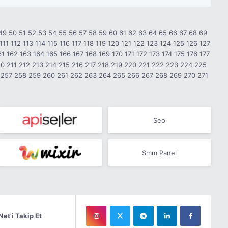
49
50
51
52
53
54
55
56
57
58
59
60
61
62
63
64
65
66
67
68
69
111
112
113
114
115
116
117
118
119
120
121
122
123
124
125
126
127
61
162
163
164
165
166
167
168
169
170
171
172
173
174
175
176
177
10
211
212
213
214
215
216
217
218
219
220
221
222
223
224
225
257
258
259
260
261
262
263
264
265
266
267
268
269
270
271
Seo
Smm Panel
Net'i Takip Et