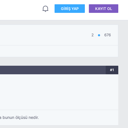
GIRIŞ YAP
KAYIT OL
2
676
●
#1
a bunun ölçüsü nedir.