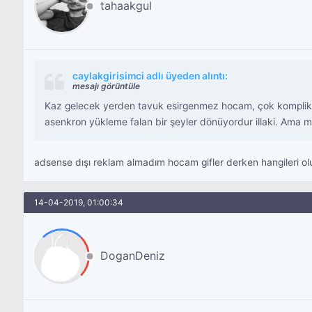
tahaakgul
caylakgirisimci adlı üyeden alıntı:
mesajı görüntüle
Kaz gelecek yerden tavuk esirgenmez hocam, çok komplike 
asenkron yükleme falan bir şeyler dönüyordur illaki. Ama man
adsense dışı reklam almadım hocam gifler derken hangileri o
14-04-2019, 01:00:34
DoganDeniz