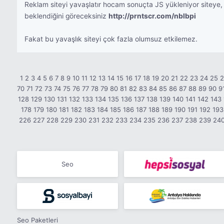
Reklam siteyi yavaşlatır hocam sonuçta JS yükleniyor siteye, 
beklendiğini göreceksiniz
http://prntscr.com/nblbpi
Fakat bu yavaşlık siteyi çok fazla olumsuz etkilemez.
1
2
3
4
5
6
7
8
9
10
11
12
13
14
15
16
17
18
19
20
21
22
23
24
25
70
71
72
73
74
75
76
77
78
79
80
81
82
83
84
85
86
87
88
89
90
9
128
129
130
131
132
133
134
135
136
137
138
139
140
141
142
143
178
179
180
181
182
183
184
185
186
187
188
189
190
191
192
193
226
227
228
229
230
231
232
233
234
235
236
237
238
239
24
Seo
Seo Paketleri