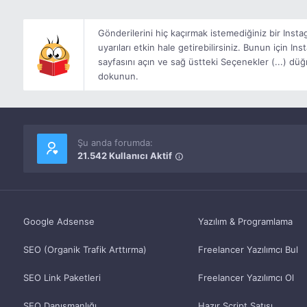
Gönderilerini hiç kaçırmak istemediğiniz bir Inst
uyarıları etkin hale getirebilirsiniz. Bunun için In
sayfasını açın ve sağ üstteki Seçenekler (...) düğ
dokunun.
Şu anda forumda:
21.542 Kullanıcı Aktif
Google Adsense
Yazılım & Programlama
SEO (Organik Trafik Arttırma)
Freelancer Yazılımcı Bul
SEO Link Paketleri
Freelancer Yazılımcı Ol
SEO Danışmanlığı
Hazır Script Satışı