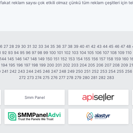
fakat reklam sayısı çok etkili olmaz çünkü tüm reklam çeşitleri için 
26
27
28
29
30
31
32
33
34
35
36
37
38
39
40
41
42
43
44
45
46
47
48
1
92
93
94
95
96
97
98
99
100
101
102
103
104
105
106
107
108
109
110
144
145
146
147
148
149
150
151
152
153
154
155
156
157
158
159
160
1
194
195
196
197
198
199
200
201
202
203
204
205
206
207
208
209
2
0
241
242
243
244
245
246
247
248
249
250
251
252
253
254
255
256
272
273
274
275
276
277
278
279
280
281
282
283
Smm Panel