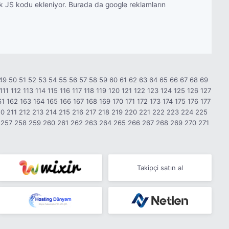
tek JS kodu ekleniyor. Burada da google reklamların
49
50
51
52
53
54
55
56
57
58
59
60
61
62
63
64
65
66
67
68
69
111
112
113
114
115
116
117
118
119
120
121
122
123
124
125
126
127
61
162
163
164
165
166
167
168
169
170
171
172
173
174
175
176
177
10
211
212
213
214
215
216
217
218
219
220
221
222
223
224
225
257
258
259
260
261
262
263
264
265
266
267
268
269
270
271
Takipçi satın al