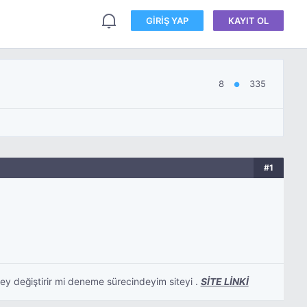
GIRIŞ YAP
KAYIT OL
8
335
●
#1
ey değiştirir mi deneme sürecindeyim siteyi .
SİTE LİNKİ