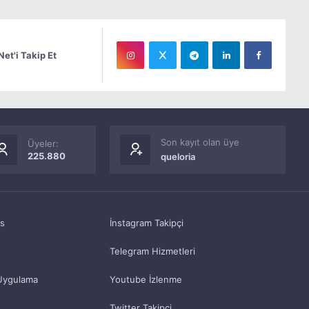
Net'i Takip Et
Son kayıt olan üye
Üyeler:
225.880
queloria
as
İnstagram Takipçi
Telegram Hizmetleri
Uygulama
Youtube İzlenme
Twitter Takipçi