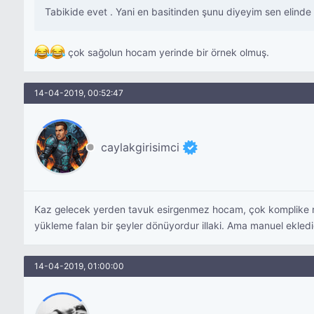
Tabikide evet . Yani en basitinden şunu diyeyim sen elinde 
çok sağolun hocam yerinde bir örnek olmuş.
14-04-2019, 00:52:47
caylakgirisimci
Kaz gelecek yerden tavuk esirgenmez hocam, çok komplike re
yükleme falan bir şeyler dönüyordur illaki. Ama manuel eklediği
14-04-2019, 01:00:00