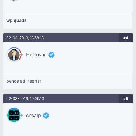
wp quads
02-03-2019, 18:58:18
#4
Hattushil
bence ad inserter
02-03-2019, 19:09:13
#5
cesalp