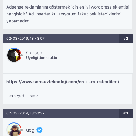
Adsense reklamlarıını göstermek için en iyi wordpress eklentisi
hangisidir? Ad Inserter kullanıyorum fakat pek istediklerimi
yapamadım.
02-03-2019, 18:48:07
#2
Cursed
Üyeliği durduruldu
https://www.sonsuzteknoloji.com/en-i...m-eklentileri/
inceleyebilirsiniz
02-03-2019, 18:50:37
#3
ucg