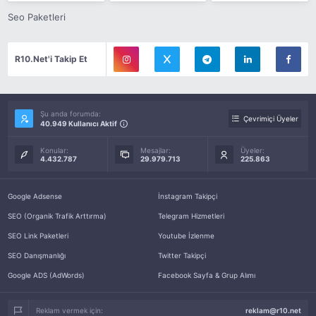
Seo Paketleri
R10.Net'i Takip Et
Şu anda forumda:
Çevrimiçi Üyeler
40.949 Kullanıcı Aktif
Konular:
Mesajlar:
Üyeler:
4.432.787
29.979.713
225.863
Google Adsense
İnstagram Takipçi
SEO (Organik Trafik Arttırma)
Telegram Hizmetleri
SEO Link Paketleri
Youtube İzlenme
SEO Danışmanlığı
Twitter Takipçi
Google ADS (AdWords)
Facebook Sayfa & Grup Alımı
Reklam vermek için:
reklam@r10.net