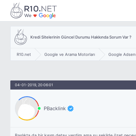
Kredi Sitelerinin Güncel Durumu Hakkında Sorum Var ?
R10.net
Google ve Arama Motorları
Google Adsen
04-01-2019, 20:06:01
PBacklink
Başlıkta da bir kısım detay verdim ama şu şekilde özet geçeyim