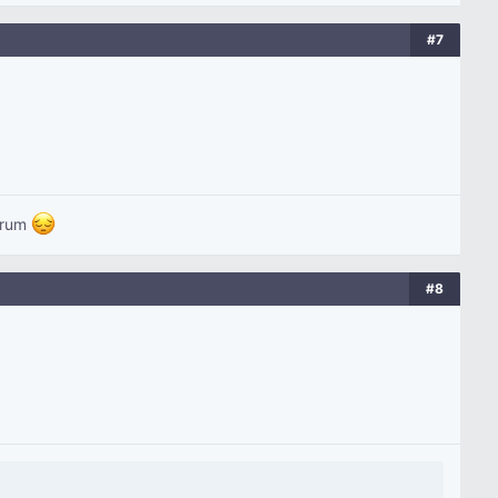
#7
yorum
#8