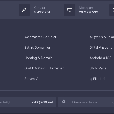
Konular:
Mesajlar:
4.432.751
29.979.539
Webmaster Sorunları
Alışveriş & Tak
Satılık Domainler
Dijital Alışveriş
Hosting & Domain
Android & IOS 
Grafik & Kurgu Hizmetleri
SMM Panel
Sorum Var
İş Fikirleri
kvkk@r10.net
h
pleri için:
Hukuksal sorunlar için: