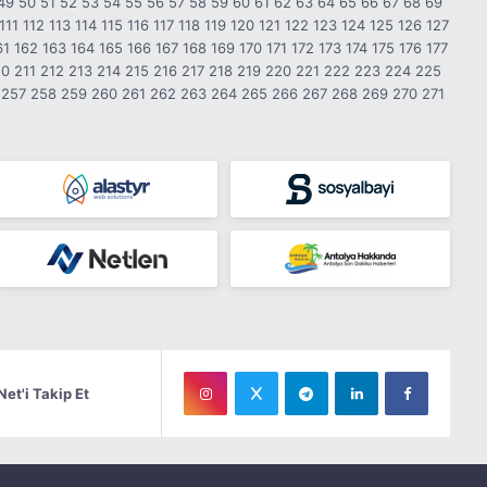
49
50
51
52
53
54
55
56
57
58
59
60
61
62
63
64
65
66
67
68
69
111
112
113
114
115
116
117
118
119
120
121
122
123
124
125
126
127
61
162
163
164
165
166
167
168
169
170
171
172
173
174
175
176
177
10
211
212
213
214
215
216
217
218
219
220
221
222
223
224
225
257
258
259
260
261
262
263
264
265
266
267
268
269
270
271
Net'i Takip Et