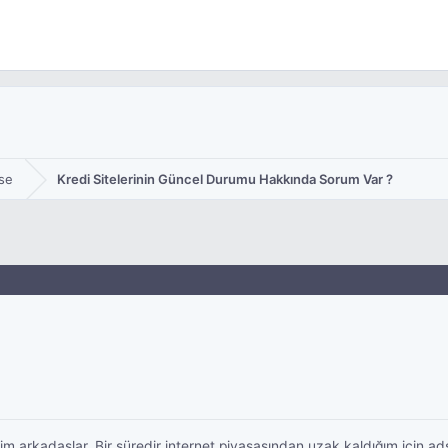
se
Kredi Sitelerinin Güncel Durumu Hakkında Sorum Var ?
 arkadaşlar. Bir süredir internet piyasasından uzak kaldığım için adsen