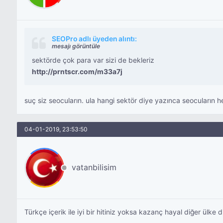
SEOPro adlı üyeden alıntı:
mesajı görüntüle
sektörde çok para var sizi de bekleriz
http://prntscr.com/m33a7j
suç siz seocuların. ula hangi sektör diye yazınca seocuların h
04-01-2019, 23:53:50
vatanbilisim
Türkçe içerik ile iyi bir hitiniz yoksa kazanç hayal diğer ülke dil