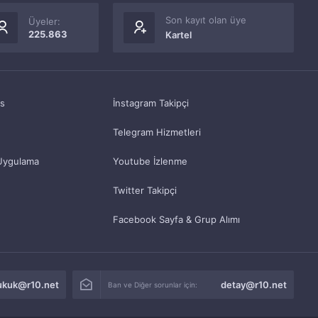
Son kayıt olan üye
Üyeler:
225.863
Kartel
as
İnstagram Takipçi
Telegram Hizmetleri
Uygulama
Youtube İzlenme
Twitter Takipçi
Facebook Sayfa & Grup Alımı
ukuk@r10.net
detay@r10.net
Ban ve Diğer sorunlar için: