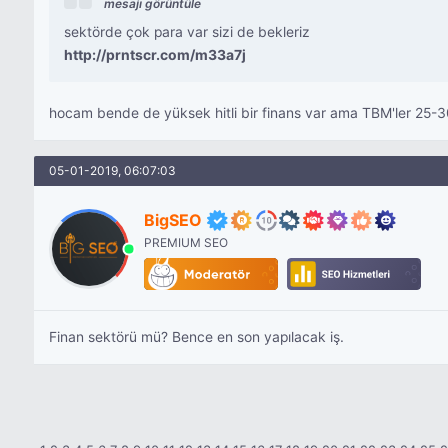
mesajı görüntüle
sektörde çok para var sizi de bekleriz
http://prntscr.com/m33a7j
hocam bende de yüksek hitli bir finans var ama TBM'ler 25-30
05-01-2019, 06:07:03
BigSEO
PREMIUM SEO
Finan sektörü mü? Bence en son yapılacak iş.