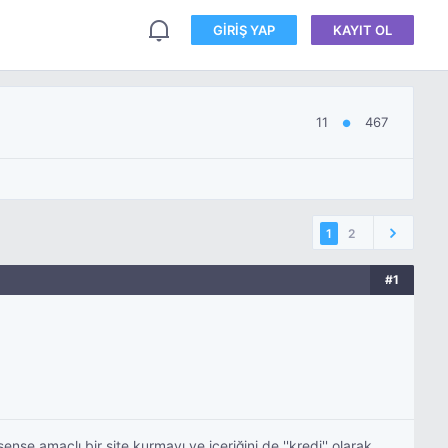
GIRIŞ YAP
KAYIT OL
11
467
●
1
2
#1
se amaçlı bir site kurmayı ve içeriğini de ''kredi'' olarak