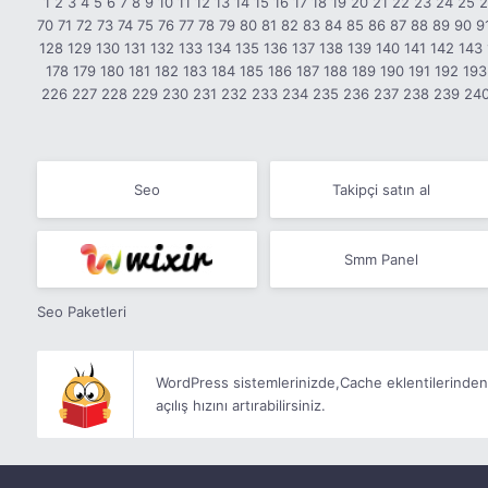
1
2
3
4
5
6
7
8
9
10
11
12
13
14
15
16
17
18
19
20
21
22
23
24
25
70
71
72
73
74
75
76
77
78
79
80
81
82
83
84
85
86
87
88
89
90
9
128
129
130
131
132
133
134
135
136
137
138
139
140
141
142
143
178
179
180
181
182
183
184
185
186
187
188
189
190
191
192
193
226
227
228
229
230
231
232
233
234
235
236
237
238
239
24
Seo
Takipçi satın al
Smm Panel
Seo Paketleri
WordPress sistemlerinizde,Cache eklentilerinden b
açılış hızını artırabilirsiniz.