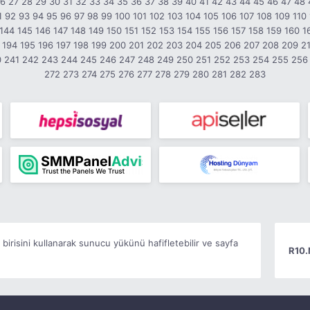
26
27
28
29
30
31
32
33
34
35
36
37
38
39
40
41
42
43
44
45
46
47
48
1
92
93
94
95
96
97
98
99
100
101
102
103
104
105
106
107
108
109
110
144
145
146
147
148
149
150
151
152
153
154
155
156
157
158
159
160
1
194
195
196
197
198
199
200
201
202
203
204
205
206
207
208
209
2
0
241
242
243
244
245
246
247
248
249
250
251
252
253
254
255
256
272
273
274
275
276
277
278
279
280
281
282
283
irisini kullanarak sunucu yükünü hafifletebilir ve sayfa
R10.