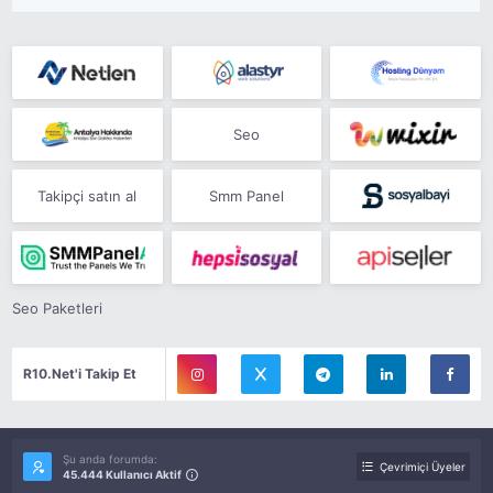
Seo
Takipçi satın al
Smm Panel
Seo Paketleri
R10.Net'i Takip Et
Şu anda forumda:
Çevrimiçi Üyeler
45.444 Kullanıcı Aktif