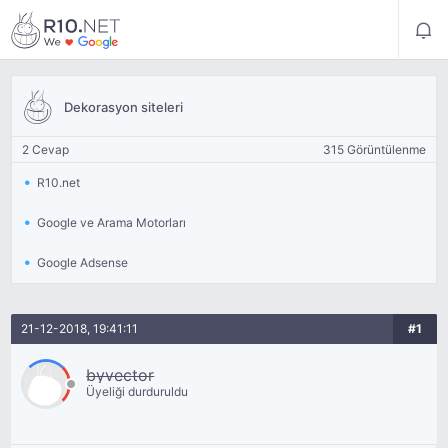
Dekorasyon siteleri
2 Cevap
315 Görüntülenme
R10.net
Google ve Arama Motorları
Google Adsense
21-12-2018, 19:41:11
#1
byvector
Üyeliği durduruldu