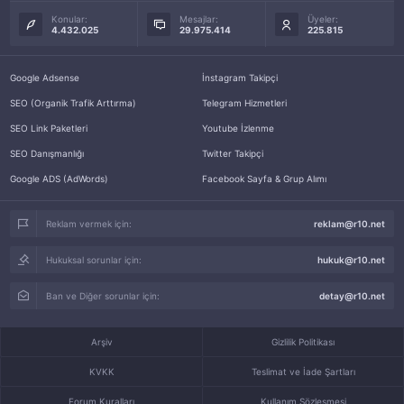
Konular:
Mesajlar:
Üyeler:
4.432.025
29.975.414
225.815
Google Adsense
İnstagram Takipçi
SEO (Organik Trafik Arttırma)
Telegram Hizmetleri
SEO Link Paketleri
Youtube İzlenme
SEO Danışmanlığı
Twitter Takipçi
Google ADS (AdWords)
Facebook Sayfa & Grup Alımı
Reklam vermek için:
reklam@r10.net
Hukuksal sorunlar için:
hukuk@r10.net
Ban ve Diğer sorunlar için:
detay@r10.net
Arşiv
Gizlilik Politikası
KVKK
Teslimat ve İade Şartları
Forum Kuralları
Kullanım Sözleşmesi