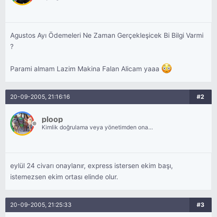
Agustos Ayı Ödemeleri Ne Zaman Gerçekleşicek Bi Bilgi Varmi
?
Parami almam Lazim Makina Falan Alicam yaaa
20-09-2005, 21:16:16
#2
ploop
Kimlik doğrulama veya yönetimden onay
bekliyor.
eylül 24 civarı onaylanır, express istersen ekim başı,
istemezsen ekim ortası elinde olur.
20-09-2005, 21:25:33
#3