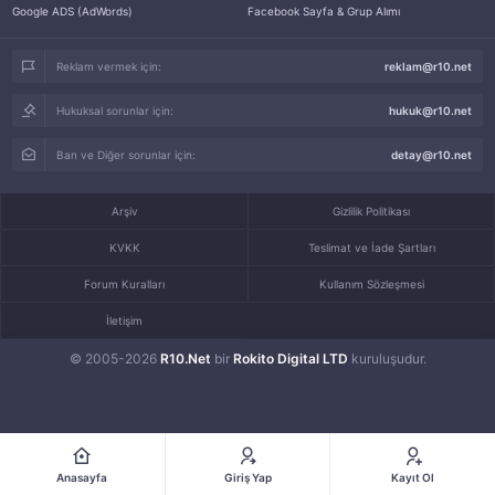
Google ADS (AdWords)
Facebook Sayfa & Grup Alımı
Reklam vermek için:
reklam@r10.net
Hukuksal sorunlar için:
hukuk@r10.net
Ban ve Diğer sorunlar için:
detay@r10.net
Arşiv
Gizlilik Politikası
KVKK
Teslimat ve İade Şartları
Forum Kuralları
Kullanım Sözleşmesi
İletişim
© 2005-2026
R10.Net
bir
Rokito Digital LTD
kuruluşudur.
Anasayfa
Giriş Yap
Kayıt Ol