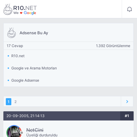
Adsense Bu Ay
17 Cevap
1.392 Görüntülenme
R10.net
Google ve Arama Motorları
Google Adsense
1
2
20-09-2005, 21:14:13
#1
NetCini
Üyeliği durduruldu