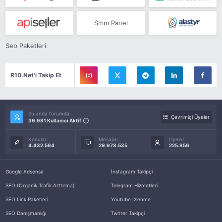
Smm Panel
Seo Paketleri
R10.Net'i Takip Et
Şu anda forumda:
Çevrimiçi Üyeler
39.981 Kullanıcı Aktif
Konular:
Mesajlar:
Üyeler:
4.432.564
29.978.535
225.856
Google Adsense
İnstagram Takipçi
SEO (Organik Trafik Arttırma)
Telegram Hizmetleri
SEO Link Paketleri
Youtube İzlenme
SEO Danışmanlığı
Twitter Takipçi