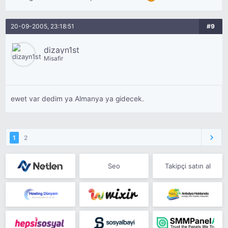
20-09-2005, 23:18:51
#9
dizayn1st
Misafir
ewet var dedim ya Almanya ya gidecek.
1
2
Seo
Takipçi satın al