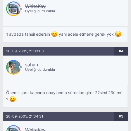
WhiteKey
Üyeliği durduruldu
1 aydada tahsil edersin
yani acele etmene gerek yok
20-09-2005, 21:33:03
#4
sahan
Üyeliği durduruldu
Önemli soru kaçında onaylanma sürecine girer 22simi 23ü mü
?
20-09-2005, 21:34:31
#5
WhiteKey