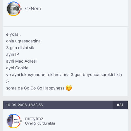
C-Nem
e yolla..
onla ugrasacagina
3 gün disini sik
ayni IP
ayni Mac Adresi
ayni Cookie
ve ayni lokasyondan reklamlarina 3 gun boyunca surekli tikla
:}
sonra da Go Go Go Happyness
16-09-2006, 12:33:56
#31
mrtylmz
Üyeliği durduruldu