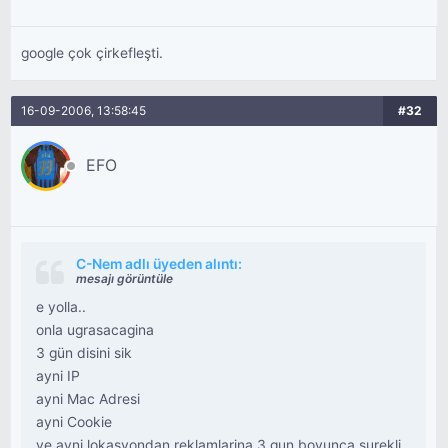
google çok çirkefleşti.
16-09-2006, 13:58:45
#32
EFO
C-Nem adlı üyeden alıntı:
mesajı görüntüle
e yolla..
onla ugrasacagina
3 gün disini sik
ayni IP
ayni Mac Adresi
ayni Cookie
ve ayni lokasyondan reklamlarina 3 gun boyunca surekli