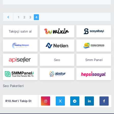
1
2
3
4
Takipçi satın al
Seo
Smm Panel
Seo Paketleri
R10.Net'i Takip Et