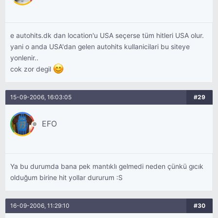
e autohits.dk dan location'u USA seçerse tüm hitleri USA olur.
yani o anda USA'dan gelen autohits kullanicilari bu siteye
yonlenir..
cok zor degil
15-09-2006, 16:03:05
#29
EFO
Ya bu durumda bana pek mantıklı gelmedi neden çünkü gıcık
olduğum birine hit yollar dururum :S
16-09-2006, 11:29:10
#30