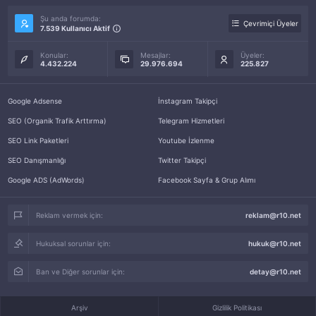
Şu anda forumda:
Çevrimiçi Üyeler
7.539 Kullanıcı Aktif
Konular:
Mesajlar:
Üyeler:
4.432.224
29.976.694
225.827
Google Adsense
İnstagram Takipçi
SEO (Organik Trafik Arttırma)
Telegram Hizmetleri
SEO Link Paketleri
Youtube İzlenme
SEO Danışmanlığı
Twitter Takipçi
Google ADS (AdWords)
Facebook Sayfa & Grup Alımı
Reklam vermek için:
reklam@r10.net
Hukuksal sorunlar için:
hukuk@r10.net
Ban ve Diğer sorunlar için:
detay@r10.net
Arşiv
Gizlilik Politikası