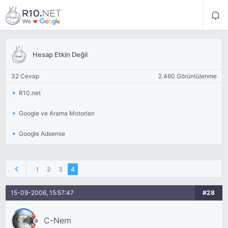
Hesap Etkin Değil
32 Cevap
2.460 Görüntülenme
R10.net
Google ve Arama Motorları
Google Adsense
1
2
3
4
15-09-2006, 15:57:47
#28
C-Nem