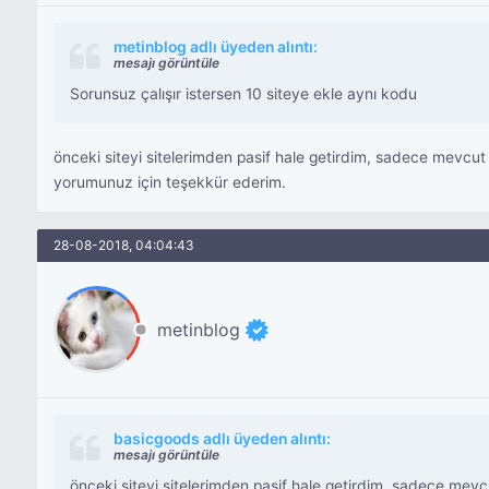
metinblog adlı üyeden alıntı:
mesajı görüntüle
Sorunsuz çalışır istersen 10 siteye ekle aynı kodu
önceki siteyi sitelerimden pasif hale getirdim, sadece mevcut s
yorumunuz için teşekkür ederim.
28-08-2018, 04:04:43
metinblog
basicgoods adlı üyeden alıntı:
mesajı görüntüle
önceki siteyi sitelerimden pasif hale getirdim, sadece mevcut