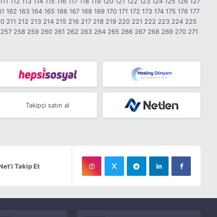
111
112
113
114
115
116
117
118
119
120
121
122
123
124
125
126
127
61
162
163
164
165
166
167
168
169
170
171
172
173
174
175
176
177
10
211
212
213
214
215
216
217
218
219
220
221
222
223
224
225
257
258
259
260
261
262
263
264
265
266
267
268
269
270
271
Takipçi satın al
Net'i Takip Et