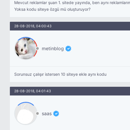
Mevcut reklamlar şuan 1. sitede yayında, ben aynı reklamların 
Yoksa kodu siteye özgü mü oluşturuyor?
28-08-2018, 04:00:43
metinblog
Sorunsuz çalışır istersen 10 siteye ekle aynı kodu
28-08-2018, 04:01:43
saas