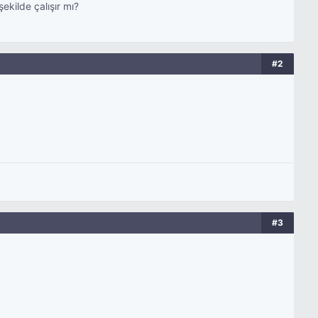
ekilde çalışır mı?
#2
#3