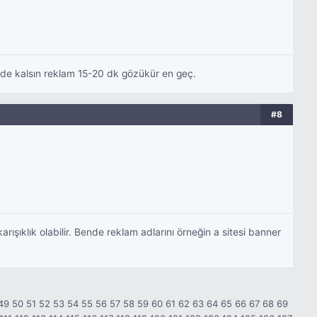
e de kalsın reklam 15-20 dk gözükür en geç.
#8
ışıklık olabilir. Bende reklam adlarını örneğin a sitesi banner
49
50
51
52
53
54
55
56
57
58
59
60
61
62
63
64
65
66
67
68
69