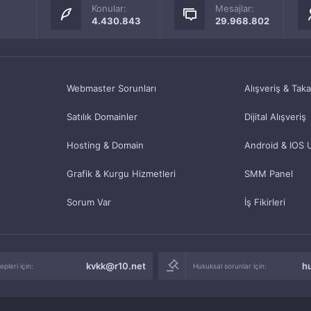
Konular:
Mesajlar:
4.430.843
29.968.802
Webmaster Sorunları
Alışveriş & Tak
Satılık Domainler
Dijital Alışveriş
Hosting & Domain
Android & IOS 
Grafik & Kurgu Hizmetleri
SMM Panel
Sorum Var
İş Fikirleri
kvkk@r10.net
h
pleri için:
Hukuksal sorunlar için: