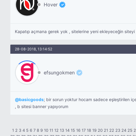
Hover
Kapatıp açmana gerek yok , sitelerine yeni ekleyeceğin sitey
28-08-2018, 13:14:52
efsungokmen
@
basicgoods
; bir sorun yoktur hocam sadece eşleştirilen içe
, b sitesi banner yapıyorum
1
2
3
4
5
6
7
8
9
10
11
12
13
14
15
16
17
18
19
20
21
22
23
24
25