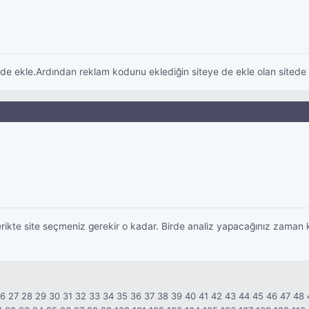
i de ekle.Ardından reklam kodunu eklediğin siteye de ekle olan sited
rikte site seçmeniz gerekir o kadar. Birde analiz yapacağınız zaman kar
26
27
28
29
30
31
32
33
34
35
36
37
38
39
40
41
42
43
44
45
46
47
48