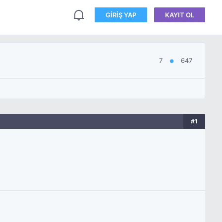
GIRIŞ YAP
KAYIT OL
7
647
●
#1