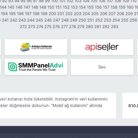
1
92
93
94
95
96
97
98
99
100
101
102
103
104
105
106
107
108
109
110
144
145
146
147
148
149
150
151
152
153
154
155
156
157
158
159
160
1
194
195
196
197
198
199
200
201
202
203
204
205
206
207
208
209
2
0
241
242
243
244
245
246
247
248
249
250
251
252
253
254
255
256
272
273
274
275
276
277
278
279
280
281
282
283
Seo
ri kotanızı hızla tüketebilir. Instagram'ın veri kullanımını
nekler düğmesine dokunun. "Mobil ağ kullanımı" altında
R10.