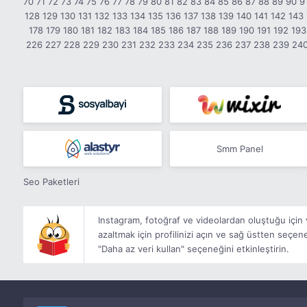
70
71
72
73
74
75
76
77
78
79
80
81
82
83
84
85
86
87
88
89
90
9
128
129
130
131
132
133
134
135
136
137
138
139
140
141
142
143
178
179
180
181
182
183
184
185
186
187
188
189
190
191
192
193
226
227
228
229
230
231
232
233
234
235
236
237
238
239
24
Smm Panel
Seo Paketleri
Instagram, fotoğraf ve videolardan oluştuğu için ve
azaltmak için profilinizi açın ve sağ üstten seçe
"Daha az veri kullan" seçeneğini etkinleştirin.