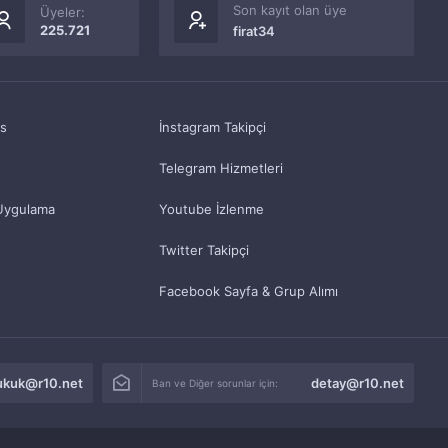
Son kayıt olan üye
Üyeler:
225.721
firat34
as
İnstagram Takipçi
Telegram Hizmetleri
Uygulama
Youtube İzlenme
Twitter Takipçi
Facebook Sayfa & Grup Alımı
ukuk@r10.net
detay@r10.net
Ban ve Diğer sorunlar için: