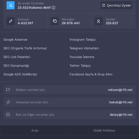
Şu anda forumda:
Çevrimiçi Üyeler
23.532 Kullanıcı Aktif
Konular:
Mesajlar:
Üyeler:
4.432.197
29.976.441
225.827
Google Adsense
İnstagram Takipçi
SEO (Organik Trafik Arttırma)
Telegram Hizmetleri
SEO Link Paketleri
Youtube İzlenme
SEO Danışmanlığı
Twitter Takipçi
Google ADS (AdWords)
Facebook Sayfa & Grup Alımı
Reklam vermek için:
reklam@r10.net
Hukuksal sorunlar için:
hukuk@r10.net
Ban ve Diğer sorunlar için:
detay@r10.net
Arşiv
Gizlilik Politikası