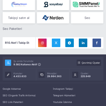
Takipçi satın al
Seo
Seo Paketleri
R10.Net'i Takip Et
Şu anda forumda:
Çevrimiçi Üyeler
9.582 Kullanıcı Aktif
Konular:
Mesajlar:
Üyeler:
4.433.633
29.984.363
225.949
Google Adsense
İnstagram Takipçi
SEO (Organik Trafik Arttırma)
Telegram Hizmetleri
SEO Link Paketleri
Youtube İzlenme