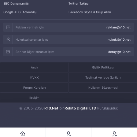
SEO Danışmanlığı
Twitter Takipçi
Google ADS (AdWords)
Facebook Sayfa & Grup Alımı
Reklam vermek için:
reklam@r10.net
Hukuksal sorunlar için:
hukuk@r10.net
Ban ve Diğer sorunlar için:
detay@r10.net
Arşiv
Gizlilik Politikası
KVKK
Teslimat ve İade Şartları
Forum Kuralları
Kullanım Sözleşmesi
İletişim
© 2005-2026
R10.Net
bir
Rokito Digital LTD
kuruluşudur.