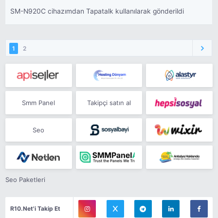
SM-N920C cihazımdan Tapatalk kullanılarak gönderildi
1
2
Smm Panel
Takipçi satın al
Seo
Seo Paketleri
R10.Net'i Takip Et