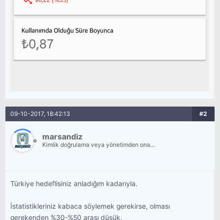
09-10-2017, 18:42:13
#2
marsandiz
Kimlik doğrulama veya yönetimden onay
bekliyor.
Türkiye hedeflisiniz anladığım kadarıyla.
İstatistikleriniz kabaca söylemek gerekirse, olması
gerekenden %30-%50 arası düşük.