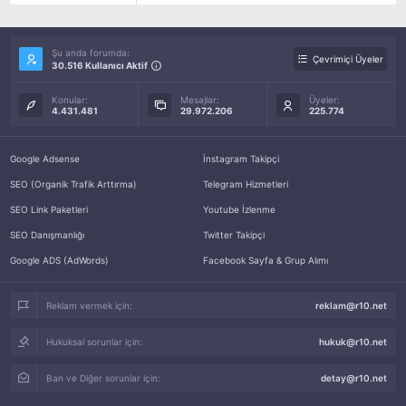
Şu anda forumda:
Çevrimiçi Üyeler
30.516 Kullanıcı Aktif
Konular:
Mesajlar:
Üyeler:
4.431.481
29.972.206
225.774
Google Adsense
İnstagram Takipçi
SEO (Organik Trafik Arttırma)
Telegram Hizmetleri
SEO Link Paketleri
Youtube İzlenme
SEO Danışmanlığı
Twitter Takipçi
Google ADS (AdWords)
Facebook Sayfa & Grup Alımı
Reklam vermek için:
reklam@r10.net
Hukuksal sorunlar için:
hukuk@r10.net
Ban ve Diğer sorunlar için:
detay@r10.net