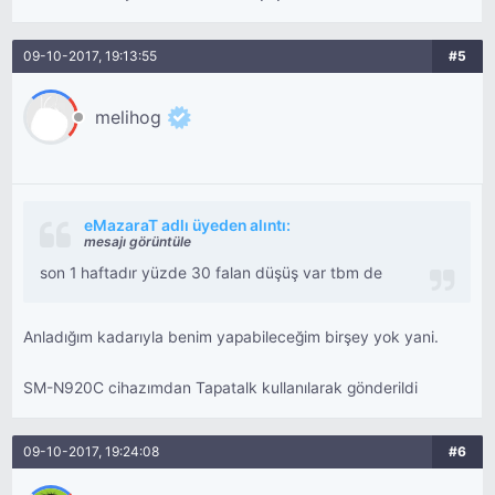
09-10-2017, 19:13:55
#5
melihog
eMazaraT adlı üyeden alıntı:
mesajı görüntüle
son 1 haftadır yüzde 30 falan düşüş var tbm de
Anladığım kadarıyla benim yapabileceğim birşey yok yani.
SM-N920C cihazımdan Tapatalk kullanılarak gönderildi
09-10-2017, 19:24:08
#6