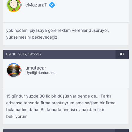
eMazaraT
yok hocam, piyasaya göre reklam verenler düşürüyor.
yükselmesini bekleyeceğiz
09-10-2017, 19:55:12
#7
umutacar
Üyeliği durduruldu
15 gündür yuzde 80 lik bir düşüş var bende de... Farklı
adsense tarzında firma araştırıyrum ama sağlam bir firma
bulamadım daha. Bu konuda önerisi olanalrdan fikir
bekliyorum