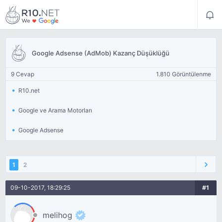
Google Adsense (AdMob) Kazanç Düşüklüğü
9 Cevap
1.810 Görüntülenme
R10.net
Google ve Arama Motorları
Google Adsense
1
2
09-10-2017, 18:29:25
#1
melihog