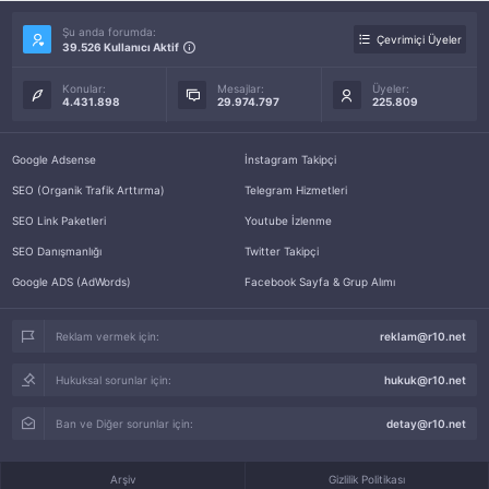
Şu anda forumda:
Çevrimiçi Üyeler
39.526 Kullanıcı Aktif
Konular:
Mesajlar:
Üyeler:
4.431.898
29.974.797
225.809
Google Adsense
İnstagram Takipçi
SEO (Organik Trafik Arttırma)
Telegram Hizmetleri
SEO Link Paketleri
Youtube İzlenme
SEO Danışmanlığı
Twitter Takipçi
Google ADS (AdWords)
Facebook Sayfa & Grup Alımı
Reklam vermek için:
reklam@r10.net
Hukuksal sorunlar için:
hukuk@r10.net
Ban ve Diğer sorunlar için:
detay@r10.net
Arşiv
Gizlilik Politikası