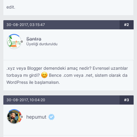
edit.
30-08-2017, 03:15:47
#2
Santra
Üyeliği durduruldu
.xyz veya Blogger demendeki amaç nedir? Evrensel uzantılar
torbaya mı girdi?
Bence .com veya .net, sistem olarak da
WordPress ile başlamalısın.
30-08-2017, 10:04:20
#3
hepumut