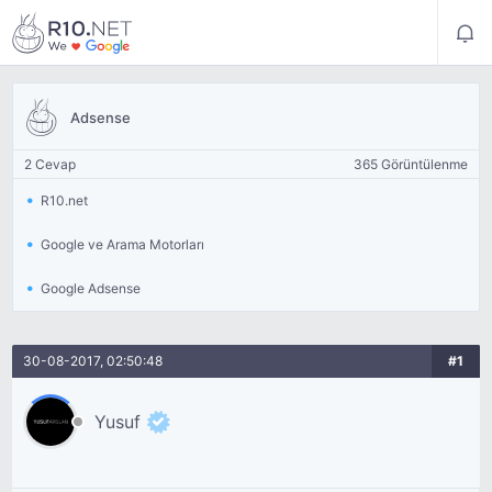
Adsense
2 Cevap
365 Görüntülenme
R10.net
Google ve Arama Motorları
Google Adsense
30-08-2017, 02:50:48
#1
Yusuf