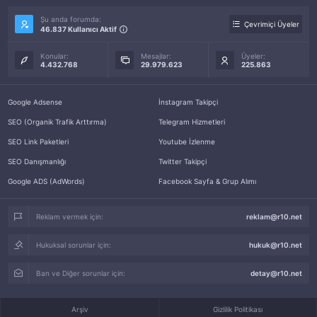
Şu anda forumda:
Çevrimiçi Üyeler
46.837 Kullanıcı Aktif
Konular:
Mesajlar:
Üyeler:
4.432.768
29.979.623
225.863
Google Adsense
İnstagram Takipçi
SEO (Organik Trafik Arttırma)
Telegram Hizmetleri
SEO Link Paketleri
Youtube İzlenme
SEO Danışmanlığı
Twitter Takipçi
Google ADS (AdWords)
Facebook Sayfa & Grup Alımı
Reklam vermek için:
reklam@r10.net
Hukuksal sorunlar için:
hukuk@r10.net
Ban ve Diğer sorunlar için:
detay@r10.net
Arşiv
Gizlilik Politikası