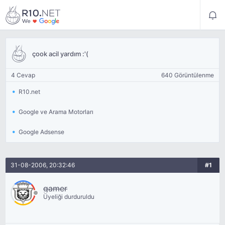
çook acil yardım :'(
4 Cevap
640 Görüntülenme
R10.net
Google ve Arama Motorları
Google Adsense
31-08-2006, 20:32:46
#1
gamer
Üyeliği durduruldu