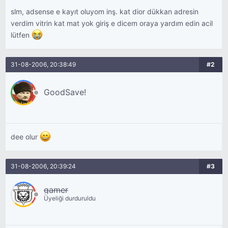
slm, adsense e kayıt oluyom inş. kat dior dükkan adresin
verdim vitrin kat mat yok giriş e dicem oraya yardım edin acil
lütfen
31-08-2006, 20:38:49
#2
GoodSave!
dee olur
31-08-2006, 20:39:24
#3
gamer
Üyeliği durduruldu