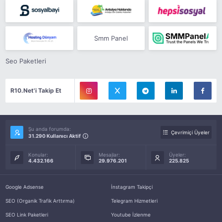
Smm Panel
Seo Paketleri
R10.Net'i Takip Et
Şu anda forumda:
Çevrimiçi Üyeler
31.290 Kullanıcı Aktif
Konular:
Mesajlar:
Üyeler:
4.432.166
29.976.201
225.825
Google Adsense
İnstagram Takipçi
SEO (Organik Trafik Arttırma)
Telegram Hizmetleri
SEO Link Paketleri
Youtube İzlenme