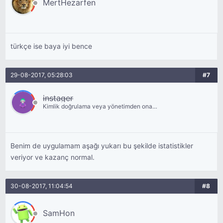
MertHezarfen
türkçe ise baya iyi bence
29-08-2017, 05:28:03
#7
instager
Kimlik doğrulama veya yönetimden onay
bekliyor.
Benim de uygulamam aşağı yukarı bu şekilde istatistikler
veriyor ve kazanç normal.
30-08-2017, 11:04:54
#8
SamHon