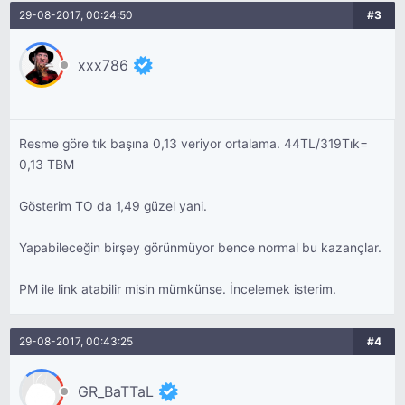
29-08-2017, 00:24:50
#3
xxx786
Resme göre tık başına 0,13 veriyor ortalama. 44TL/319Tık=
0,13 TBM
Gösterim TO da 1,49 güzel yani.
Yapabileceğin birşey görünmüyor bence normal bu kazançlar.
PM ile link atabilir misin mümkünse. İncelemek isterim.
29-08-2017, 00:43:25
#4
GR_BaTTaL