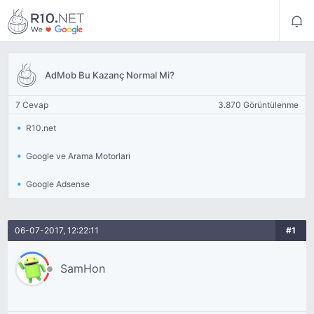
AdMob Bu Kazanç Normal Mi?
7 Cevap
3.870 Görüntülenme
R10.net
Google ve Arama Motorları
Google Adsense
06-07-2017, 12:22:11
#1
SamHon