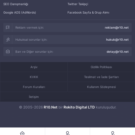
SEO Danışmanlığı
Twitter Takipçi
Google ADS (AdWords)
Facebook Sayfa & Grup Alımı
Reklam vermek için:
reklam@r10.net
Hukuksal sorunlar için:
hukuk@r10.net
Ban ve Diğer sorunlar için:
detay@r10.net
Arşiv
Gizlilik Politikası
KVKK
Teslimat ve İade Şartları
Forum Kuralları
Kullanım Sözleşmesi
İletişim
© 2005-2026
R10.Net
bir
Rokito Digital LTD
kuruluşudur.