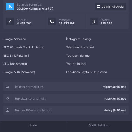
Şu anda forumda:
Çevrimiçi Üyeler
33.899 Kullanıcı Aktif
Konular:
Mesajlar:
Üyeler:
4.431.761
29.973.941
225.795
Google Adsense
İnstagram Takipçi
SEO (Organik Trafik Arttırma)
Telegram Hizmetleri
SEO Link Paketleri
Youtube İzlenme
SEO Danışmanlığı
Twitter Takipçi
Google ADS (AdWords)
Facebook Sayfa & Grup Alımı
Reklam vermek için:
reklam@r10.net
Hukuksal sorunlar için:
hukuk@r10.net
Ban ve Diğer sorunlar için:
detay@r10.net
Arşiv
Gizlilik Politikası