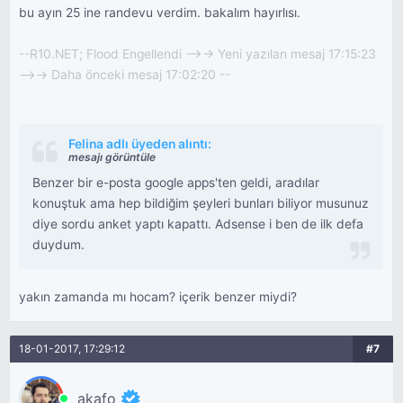
bu ayın 25 ine randevu verdim. bakalım hayırlısı.
--R10.NET; Flood Engellendi -->-> Yeni yazılan mesaj 17:15:23
-->-> Daha önceki mesaj 17:02:20 --
Felina adlı üyeden alıntı:
mesajı görüntüle
Benzer bir e-posta google apps'ten geldi, aradılar
konuştuk ama hep bildiğim şeyleri bunları biliyor musunuz
diye sordu anket yaptı kapattı. Adsense i ben de ilk defa
duydum.
yakın zamanda mı hocam? içerik benzer miydi?
18-01-2017, 17:29:12
#7
akafo