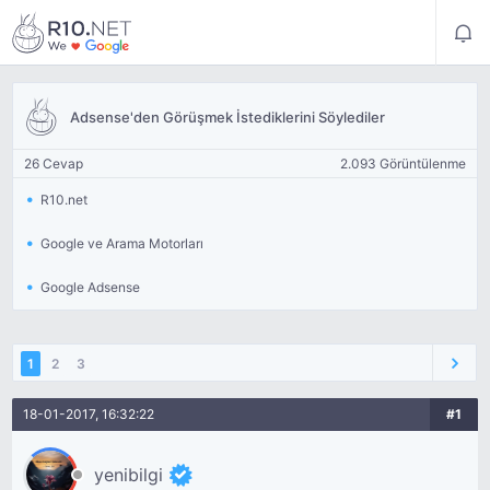
Adsense'den Görüşmek İstediklerini Söylediler
26 Cevap
2.093 Görüntülenme
R10.net
Google ve Arama Motorları
Google Adsense
1
2
3
18-01-2017, 16:32:22
#1
yenibilgi