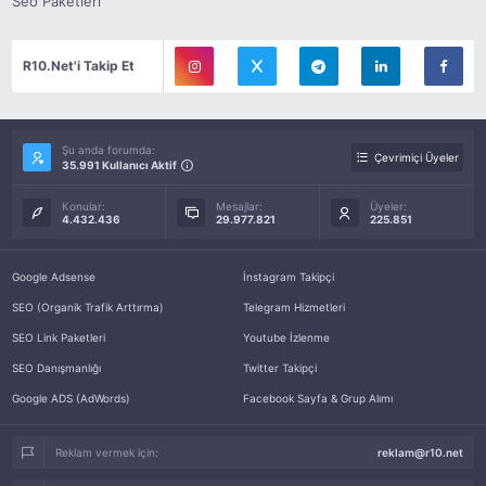
Seo Paketleri
R10.Net'i Takip Et
Şu anda forumda:
Çevrimiçi Üyeler
35.991 Kullanıcı Aktif
Konular:
Mesajlar:
Üyeler:
4.432.436
29.977.821
225.851
Google Adsense
İnstagram Takipçi
SEO (Organik Trafik Arttırma)
Telegram Hizmetleri
SEO Link Paketleri
Youtube İzlenme
SEO Danışmanlığı
Twitter Takipçi
Google ADS (AdWords)
Facebook Sayfa & Grup Alımı
Reklam vermek için:
reklam@r10.net