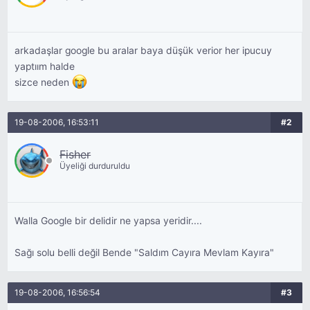
arkadaşlar google bu aralar baya düşük verior her ipucuy
yaptıım halde
sizce neden
19-08-2006, 16:53:11
#2
Fisher
Üyeliği durduruldu
Walla Google bir delidir ne yapsa yeridir....
Sağı solu belli değil Bende "Saldım Cayıra Mevlam Kayıra"
19-08-2006, 16:56:54
#3