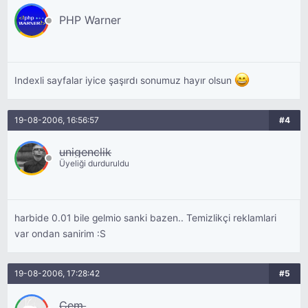
PHP Warner
Indexli sayfalar iyice şaşırdı sonumuz hayır olsun
19-08-2006, 16:56:57
#4
unigenclik
Üyeliği durduruldu
harbide 0.01 bile gelmio sanki bazen.. Temizlikçi reklamlari
var ondan sanirim :S
19-08-2006, 17:28:42
#5
Cem.