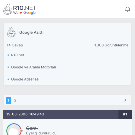
Google Azıttı
14 Cevap
1.308 Görüntülenme
R10.net
Google ve Arama Motorları
Google Adsense
1
2
19-08-2006, 16:49:43
#1
Cem.
Üyeliği durduruldu