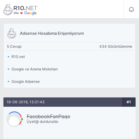
Adsense Hesabıma Erişemiyorum
5 Cevap
434 Görüntülenme
R10.net
Google ve Arama Motorları
Google Adsense
18-06-2016, 13:21:43
#1
FacebookFanPage
Üyeliği durduruldu