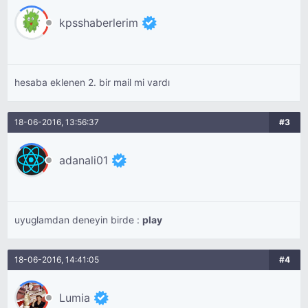
kpsshaberlerim
hesaba eklenen 2. bir mail mi vardı
18-06-2016, 13:56:37
#3
adanali01
uyuglamdan deneyin birde :
play
18-06-2016, 14:41:05
#4
Lumia