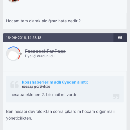
Hocam tam olarak aldığınız hata nedir ?
18-06-2016, 14:58:18
#5
FacebookFanPage
Üyeliği durduruldu
kpsshaberlerim adlı üyeden alıntı:
mesajı görüntüle
hesaba eklenen 2. bir mail mi vardı
Ben hesabı devraldıktan sonra çıkardım hocam diğer maili
yöneticilikten.