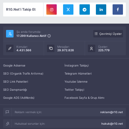
R10.Net'i Takip Et
Şu anda forumda:
Çevrimiçi Üyeler
17.299 Kullanıcı Aktif
Konular:
Mesajlar:
Üyeler:
4.431.566
29.972.826
225.779
Google Adsense
İnstagram Takipçi
SEO (Organik Trafik Arttırma)
Telegram Hizmetleri
SEO Link Paketleri
Youtube İzlenme
SEO Danışmanlığı
Twitter Takipçi
Google ADS (AdWords)
Facebook Sayfa & Grup Alımı
Reklam vermek için:
reklam@r10.net
Hukuksal sorunlar için:
hukuk@r10.net