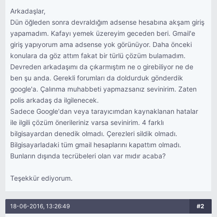
Arkadaşlar,
Dün öğleden sonra devraldığım adsense hesabına akşam giriş
yapamadım. Kafayı yemek üzereyim geceden beri. Gmail'e
giriş yapıyorum ama adsense yok görünüyor. Daha önceki
konulara da göz attım fakat bir türlü çözüm bulamadım.
Devreden arkadaşımı da çıkarmıştım ne o girebiliyor ne de
ben şu anda. Gerekli forumları da doldurduk gönderdik
google'a. Çalınma muhabbeti yapmazsanız sevinirim. Zaten
polis arkadaş da ilgilenecek.
Sadece Google'dan veya tarayıcımdan kaynaklanan hatalar
ile ilgili çözüm önerileriniz varsa sevinirim. 4 farklı
bilgisayardan denedik olmadı. Çerezleri sildik olmadı.
Bilgisayarladaki tüm gmail hesaplarını kapattım olmadı.
Bunların dışında tecrübeleri olan var mıdır acaba?
Teşekkür ediyorum.
18-06-2016, 13:26:49
#2