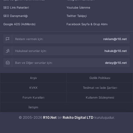
SEO Link Paketleri
Youtube İzlenme
SEO Danışmanlığı
Twitter Takipçi
Google ADS (AdWords)
Facebook Sayfa & Grup Alımı
Reklam vermek için:
reklam@r10.net
Hukuksal sorunlar için:
hukuk@r10.net
Ban ve Diğer sorunlar için:
detay@r10.net
Arşiv
Gizlilik Politikası
KVKK
Teslimat ve İade Şartları
Forum Kuralları
Kullanım Sözleşmesi
İletişim
© 2005-2026
R10.Net
bir
Rokito Digital LTD
kuruluşudur.