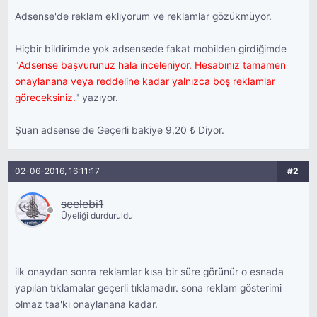
Adsense'de reklam ekliyorum ve reklamlar gözükmüyor.
Hiçbir bildirimde yok adsensede fakat mobilden girdiğimde
"
Adsense başvurunuz hala inceleniyor. Hesabınız tamamen
onaylanana veya reddeline kadar yalnızca boş reklamlar
göreceksiniz.
" yazıyor.
Şuan adsense'de Geçerli bakiye 9,20 ₺ Diyor.
02-06-2016, 16:11:17
#2
scelebi1
Üyeliği durduruldu
ilk onaydan sonra reklamlar kısa bir süre görünür o esnada
yapılan tıklamalar geçerli tıklamadır. sona reklam gösterimi
olmaz taa'ki onaylanana kadar.