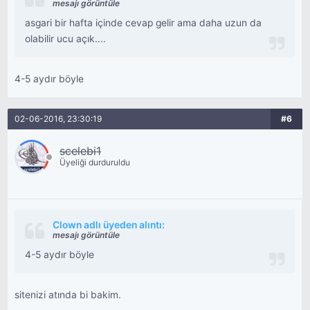
mesajı görüntüle
asgari bir hafta içinde cevap gelir ama daha uzun da
olabilir ucu açık....
4-5 aydır böyle
02-06-2016, 23:30:19
#6
scelebi1
Üyeliği durduruldu
Clown adlı üyeden alıntı:
mesajı görüntüle
4-5 aydır böyle
sitenizi atında bi bakim.