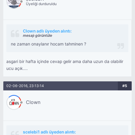
Üyeliği durduruldu
Clown adlı üyeden alıntı:
mesajı görüntüle
ne zaman onaylanır hocam tahminen ?
asgari bir hafta içinde cevap gelir ama daha uzun da olabilir
ucu açık....
02-06-2016, 23:13:14
#5
Clown
scelebi1 adlı üyeden alıntı: