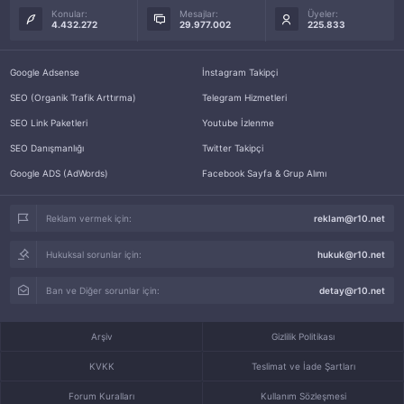
Konular:
Mesajlar:
Üyeler:
4.432.272
29.977.002
225.833
Google Adsense
İnstagram Takipçi
SEO (Organik Trafik Arttırma)
Telegram Hizmetleri
SEO Link Paketleri
Youtube İzlenme
SEO Danışmanlığı
Twitter Takipçi
Google ADS (AdWords)
Facebook Sayfa & Grup Alımı
Reklam vermek için:
reklam@r10.net
Hukuksal sorunlar için:
hukuk@r10.net
Ban ve Diğer sorunlar için:
detay@r10.net
Arşiv
Gizlilik Politikası
KVKK
Teslimat ve İade Şartları
Forum Kuralları
Kullanım Sözleşmesi