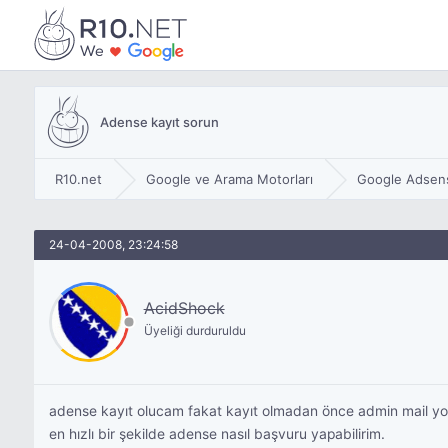
Adense kayıt sorun
R10.net
Google ve Arama Motorları
Google Adsen
24-04-2008, 23:24:58
AcidShock
Üyeliği durduruldu
adense kayıt olucam fakat kayıt olmadan önce admin mail yoks
en hızlı bir şekilde adense nasıl başvuru yapabilirim.