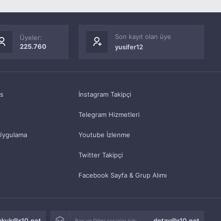
Son kayıt olan üye
Üyeler:
225.760
yusifer12
as
İnstagram Takipçi
Telegram Hizmetleri
Uygulama
Youtube İzlenme
Twitter Takipçi
Facebook Sayfa & Grup Alımı
ukuk@r10.net
detay@r10.net
Ban ve Diğer sorunlar için: