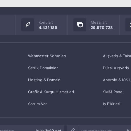
Konular:
Mesajlar:
4.431.189
29.970.728
Webmaster Sorunları
Alışveriş & Tak
Satılık Domainler
Dijital Alışveriş
Hosting & Domain
Android & IOS 
Grafik & Kurgu Hizmetleri
SMM Panel
Sorum Var
İş Fikirleri
kvkk@r10.net
h
pleri için:
Hukuksal sorunlar için: