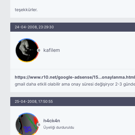
teşekkürler.
24-04-2008, 23:29:30
kafilem
https://www.r10.net/google-adsense/15...onaylanma.htm
gmail daha etkili olabilir ama onay süresi değişiryor 2-3 gün
25-04-2008, 17:50:55
h4ck4n
Üyeliği durduruldu