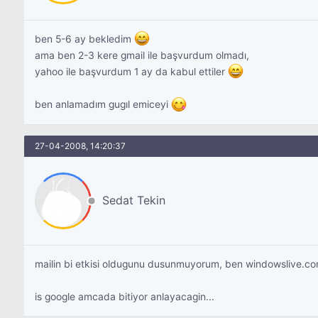
ben 5-6 ay bekledim
ama ben 2-3 kere gmail ile başvurdum olmadı,
yahoo ile başvurdum 1 ay da kabul ettiler
ben anlamadım gugıl emiceyi
27-04-2008, 14:20:37
Sedat Tekin
mailin bi etkisi oldugunu dusunmuyorum, ben windowslive.co
is google amcada bitiyor anlayacagin...