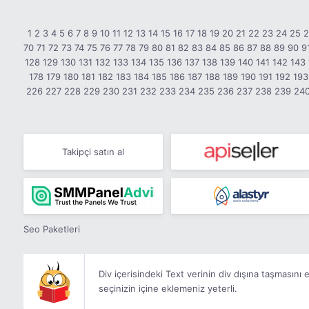
1
2
3
4
5
6
7
8
9
10
11
12
13
14
15
16
17
18
19
20
21
22
23
24
25
70
71
72
73
74
75
76
77
78
79
80
81
82
83
84
85
86
87
88
89
90
9
128
129
130
131
132
133
134
135
136
137
138
139
140
141
142
143
178
179
180
181
182
183
184
185
186
187
188
189
190
191
192
193
226
227
228
229
230
231
232
233
234
235
236
237
238
239
24
Takipçi satın al
Seo Paketleri
Div içerisindeki Text verinin div dışına taşmasını
seçinizin içine eklemeniz yeterli.