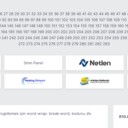
26
27
28
29
30
31
32
33
34
35
36
37
38
39
40
41
42
43
44
45
46
47
48
1
92
93
94
95
96
97
98
99
100
101
102
103
104
105
106
107
108
109
110
144
145
146
147
148
149
150
151
152
153
154
155
156
157
158
159
160
1
194
195
196
197
198
199
200
201
202
203
204
205
206
207
208
209
2
0
241
242
243
244
245
246
247
248
249
250
251
252
253
254
255
256
272
273
274
275
276
277
278
279
280
281
282
283
Smm Panel
 engellemek için
word-wrap: break-word;
kodunu div
R10.