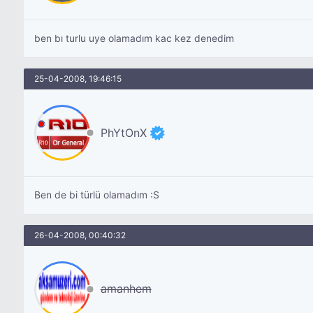
ben bı turlu uye olamadım kac kez denedim
25-04-2008, 19:46:15
PhYtOnX
Ben de bi türlü olamadım :S
26-04-2008, 00:40:32
amanhem