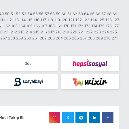
49
50
51
52
53
54
55
56
57
58
59
60
61
62
63
64
65
66
67
68
69
111
112
113
114
115
116
117
118
119
120
121
122
123
124
125
126
127
61
162
163
164
165
166
167
168
169
170
171
172
173
174
175
176
177
10
211
212
213
214
215
216
217
218
219
220
221
222
223
224
225
257
258
259
260
261
262
263
264
265
266
267
268
269
270
271
Seo
Net'i Takip Et