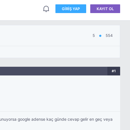
GIRIŞ YAP
KAYIT OL
5
554
●
#1
 olunuyorsa google adense kaç günde cevap gelir en geç veya