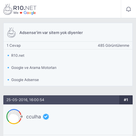
Adsense'im var sitem yok diyenler
1 Cevap
485 Görüntülenme
R10.net
Google ve Arama Motorları
Google Adsense
25-05-2016, 16:00:54
#1
cculha