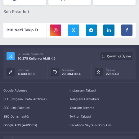
Seo Paketleri
R10.Net'i Takip Et
Şu anda forumda:
Çevrimiçi Üyeler
10.278 Kullanıcı Aktif
Konular:
Mesajlar:
Üyeler:
4.433.633
29.984.364
225.949
Google Adsense
İnstagram Takipçi
SEO (Organik Trafik Arttırma)
Telegram Hizmetleri
SEO Link Paketleri
Youtube İzlenme
SEO Danışmanlığı
Twitter Takipçi
Google ADS (AdWords)
Facebook Sayfa & Grup Alımı