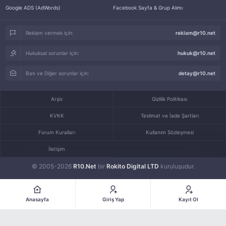
Google ADS (AdWords)
Facebook Sayfa & Grup Alımı
Reklam vermek için:
reklam@r10.net
Hukuksal sorunlar için:
hukuk@r10.net
Ban ve Diğer sorunlar için:
detay@r10.net
Arşiv
Gizlilik Politikası
KVKK
Teslimat ve İade Şartları
Forum Kuralları
Kullanım Sözleşmesi
İletişim
© 2005-2026
R10.Net
bir
Rokito Digital LTD
kuruluşudur.
Anasayfa
Giriş Yap
Kayıt Ol