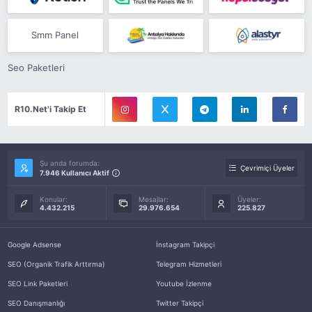
Smm Panel
Seo Paketleri
R10.Net'i Takip Et
Şu anda forumda:
Çevrimiçi Üyeler
7.946 Kullanıcı Aktif
Konular:
Mesajlar:
Üyeler:
4.432.215
29.976.654
225.827
Google Adsense
İnstagram Takipçi
SEO (Organik Trafik Arttırma)
Telegram Hizmetleri
SEO Link Paketleri
Youtube İzlenme
SEO Danışmanlığı
Twitter Takipçi