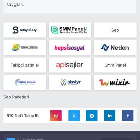
saygılar..
Seo
Takipçi satın al
Smm Panel
Seo Paketleri
R10.Net'i Takip Et
Şu anda forumda: