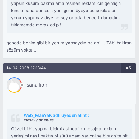
yapsın kusura bakma ama resmen reklam için gelmişin
kimse bana demesin yeni gelen üyeye bu şekilde bi
yorum yapılmaz diye herşey ortada bence tıklamadım
tıklamamda merak edip !
genede benim gibi bir yorum yapsaydın be abi ... TAbi haklısın
sözüm yokta ..
14-04-2008, 17:13:44
#5
sanallion
Web_ManYaK adlı üyeden alıntı:
mesajı görüntüle
Güzel bi hit yapma biçimi aslında ilk mesajda reklam
yerleşimi nasıl baktın bi sürü adam var online biraz site hit