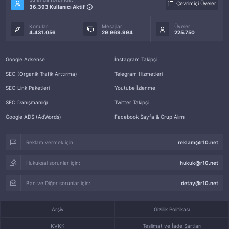
Çevrimiçi Üyeler
36.393 Kullanıcı Aktif
Konular:
Mesajlar:
Üyeler:
4.431.056
29.969.994
225.750
Google Adsense
İnstagram Takipçi
SEO (Organik Trafik Arttırma)
Telegram Hizmetleri
SEO Link Paketleri
Youtube İzlenme
SEO Danışmanlığı
Twitter Takipçi
Google ADS (AdWords)
Facebook Sayfa & Grup Alımı
Reklam vermek için:
reklam@r10.net
Hukuksal sorunlar için:
hukuk@r10.net
Ban ve Diğer sorunlar için:
detay@r10.net
Arşiv
Gizlilik Politikası
KVKK
Teslimat ve İade Şartları