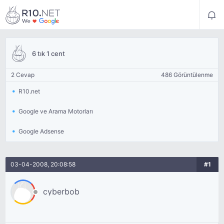
6 tık 1 cent
2 Cevap
486 Görüntülenme
R10.net
Google ve Arama Motorları
Google Adsense
03-04-2008, 20:08:58
#1
cyberbob