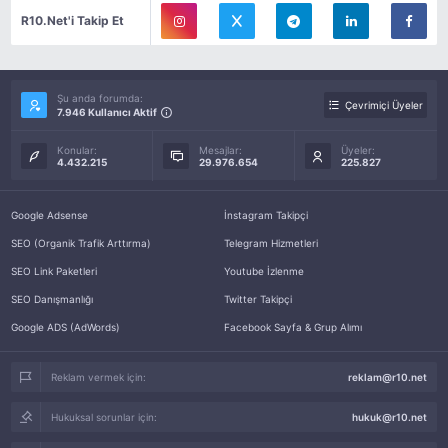
R10.Net'i Takip Et
Şu anda forumda:
Çevrimiçi Üyeler
7.946 Kullanıcı Aktif
Konular:
Mesajlar:
Üyeler:
4.432.215
29.976.654
225.827
Google Adsense
İnstagram Takipçi
SEO (Organik Trafik Arttırma)
Telegram Hizmetleri
SEO Link Paketleri
Youtube İzlenme
SEO Danışmanlığı
Twitter Takipçi
Google ADS (AdWords)
Facebook Sayfa & Grup Alımı
Reklam vermek için:
reklam@r10.net
Hukuksal sorunlar için:
hukuk@r10.net