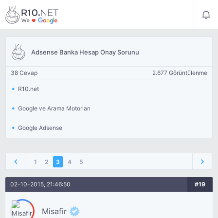
Adsense Banka Hesap Onay Sorunu
38 Cevap
2.677 Görüntülenme
R10.net
Google ve Arama Motorları
Google Adsense
1
2
3
4
5
02-10-2015, 21:46:50
#19
Misafir