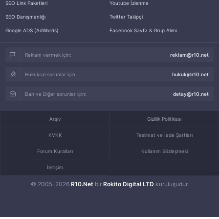
SEO Link Paketleri
Youtube İzlenme
SEO Danışmanlığı
Twitter Takipçi
Google ADS (AdWords)
Facebook Sayfa & Grup Alımı
Reklam vermek için:
reklam@r10.net
Hukuksal sorunlar için:
hukuk@r10.net
Ban ve Diğer sorunlar için:
detay@r10.net
Arşiv
Gizlilik Politikası
KVKK
Teslimat ve İade Şartları
Forum Kuralları
Kullanım Sözleşmesi
İletişim
© 2005-2026
R10.Net
bir
Rokito Digital LTD
kuruluşudur.