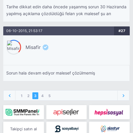
Tarihe dikkat edin daha öncede yaşanmış sorun 30 Haziranda
yapılmış açıklama çözdüldüğü felan yok malesef şu an
06-10-2015, 21:53:17
#27
Misafir
Sorun hala devam ediyor malesef çözülmemiş
1
2
3
4
5
Takipçi satın al