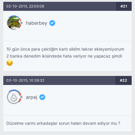
02-10-2015, 22:05:08
#21
haberbey
10 gün önce para çektiğim kartı sildim tekrar ekleyemiyorum
2 banka denedim ikisindede hata veriyor ne yapacaz şimdi
03-10-2015, 10:39:32
#22
arpej
Düzelme varmı arkadaşlar sorun halen devam ediyor mu ?