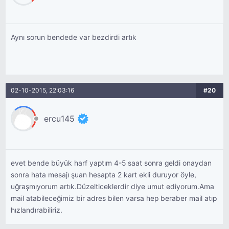
Aynı sorun bendede var bezdirdi artık
02-10-2015, 22:03:16
#20
ercu145
evet bende büyük harf yaptım 4-5 saat sonra geldi onaydan
sonra hata mesajı şuan hesapta 2 kart ekli duruyor öyle,
uğraşmıyorum artık.Düzelticeklerdir diye umut ediyorum.Ama
mail atabileceğimiz bir adres bilen varsa hep beraber mail atıp
hızlandırabiliriz.