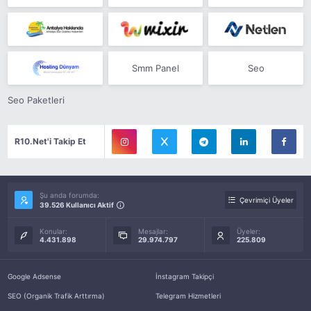
Smm Panel
Seo
Seo Paketleri
R10.Net'i Takip Et
Şu anda forumda:
Çevrimiçi Üyeler
39.526 Kullanıcı Aktif
Konular:
Mesajlar:
Üyeler:
4.431.898
29.974.797
225.809
Google Adsense
İnstagram Takipçi
SEO (Organik Trafik Arttırma)
Telegram Hizmetleri