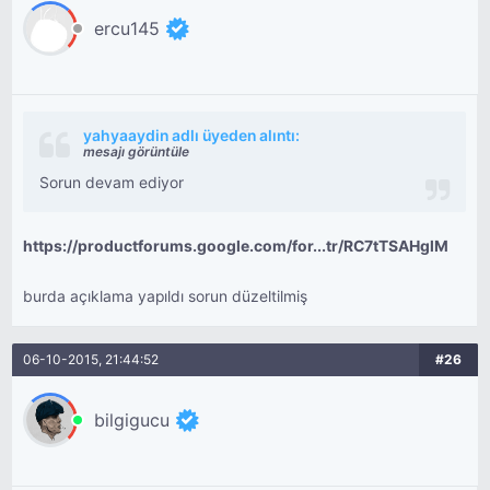
ercu145
yahyaaydin adlı üyeden alıntı:
mesajı görüntüle
Sorun devam ediyor
https://productforums.google.com/for...tr/RC7tTSAHglM
burda açıklama yapıldı sorun düzeltilmiş
06-10-2015, 21:44:52
#26
bilgigucu