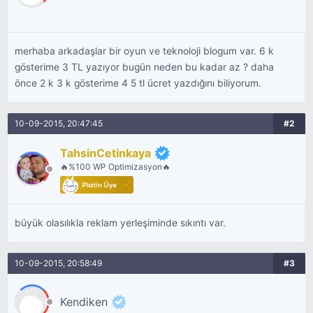
merhaba arkadaşlar bir oyun ve teknoloji blogum var. 6 k
gösterime 3 TL yazıyor bugün neden bu kadar az ? daha
önce 2 k 3 k gösterime 4 5 tl ücret yazdığını biliyorum.
10-09-2015, 20:47:45
#2
TahsinCetinkaya
🔥%100 WP Optimizasyon🔥
büyük olasılıkla reklam yerleşiminde sıkıntı var.
10-09-2015, 20:58:49
#3
Kendiken