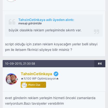
TahsinCetinkaya adlı üyeden alıntı:
mesajı görüntüle
büyük olasılıkla reklam yerleşiminde sıkıntı var.
script olduğu için zaten reklam koyacağım yerler belli siteyi
pm ile iletsem fikrinizi söyleye bilir misiniz ?
10-09-2015, 21:30:58
#4
TahsinCetinkaya
🔥%100 WP Optimizasyon🔥
evet gönderin reklam yerleşim hizmeti önceki zamanlarda
veriyordum.Bazı tavsiyeler verebilirim