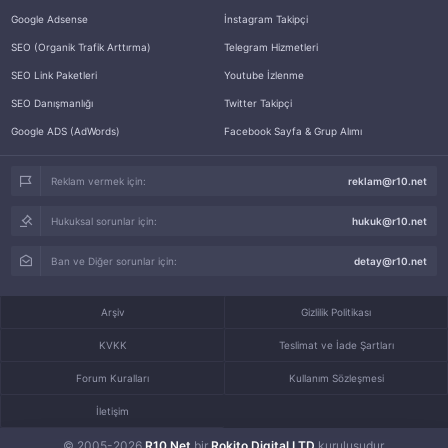
Google Adsense
İnstagram Takipçi
SEO (Organik Trafik Arttırma)
Telegram Hizmetleri
SEO Link Paketleri
Youtube İzlenme
SEO Danışmanlığı
Twitter Takipçi
Google ADS (AdWords)
Facebook Sayfa & Grup Alımı
Reklam vermek için:
reklam@r10.net
Hukuksal sorunlar için:
hukuk@r10.net
Ban ve Diğer sorunlar için:
detay@r10.net
Arşiv
Gizlilik Politikası
KVKK
Teslimat ve İade Şartları
Forum Kuralları
Kullanım Sözleşmesi
İletişim
© 2005-2026
R10.Net
bir
Rokito Digital LTD
kuruluşudur.