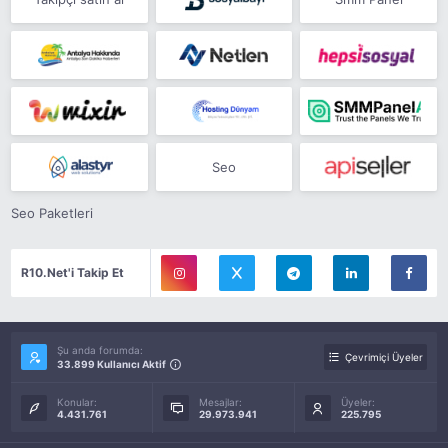
Seo
Seo Paketleri
R10.Net'i Takip Et
Şu anda forumda:
Çevrimiçi Üyeler
33.899 Kullanıcı Aktif
Konular:
Mesajlar:
Üyeler:
4.431.761
29.973.941
225.795