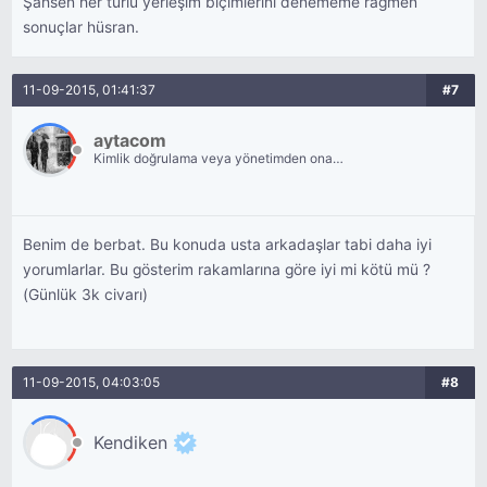
Şahsen her türlü yerleşim biçimlerini denememe rağmen
sonuçlar hüsran.
11-09-2015, 01:41:37
#7
aytacom
Kimlik doğrulama veya yönetimden onay
bekliyor.
Benim de berbat. Bu konuda usta arkadaşlar tabi daha iyi
yorumlarlar. Bu gösterim rakamlarına göre iyi mi kötü mü ?
(Günlük 3k civarı)
11-09-2015, 04:03:05
#8
Kendiken