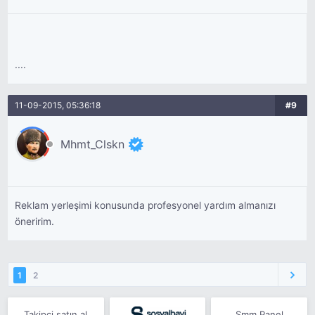
....
11-09-2015, 05:36:18
#9
Mhmt_Clskn
Reklam yerleşimi konusunda profesyonel yardım almanızı
öneririm.
1
2
Takipçi satın al
Smm Panel