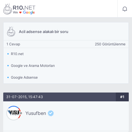
Acil adsense alakalı bir soru
1 Cevap
250 Görüntülenme
R10.net
Google ve Arama Motorları
Google Adsense
31-07-2015, 15:47:43
#1
Yusufben