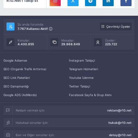
R10.Net'i Takip Et
Şu anda forumda:
Çevrimiçi Üyeler
7.767 Kullanıcı Aktif
Konular:
Mesajlar:
Üyeler:
4.430.855
29.968.849
225.722
Google Adsense
İnstagram Takipçi
SEO (Organik Trafik Arttırma)
Telegram Hizmetleri
SEO Link Paketleri
Youtube İzlenme
SEO Danışmanlığı
Twitter Takipçi
Google ADS (AdWords)
Facebook Sayfa & Grup Alımı
Reklam vermek için:
reklam@r10.net
Hukuksal sorunlar için:
hukuk@r10.net
Ban ve Diğer sorunlar için:
detay@r10.net