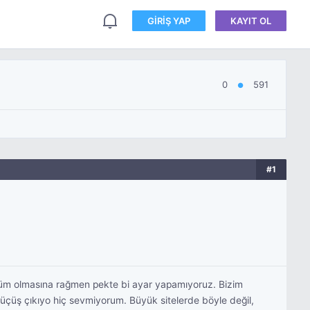
GIRIŞ YAP
KAYIT OL
0
591
●
#1
ölüm olmasına rağmen pekte bi ayar yapamıyoruz. Bizim
büçüş çıkıyo hiç sevmiyorum. Büyük sitelerde böyle değil,