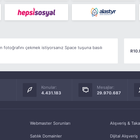
n fotoğrafını çekmek istiyorsanız Space tuşuna basılı
R10.
Konular:
Mesajlar:
4.431.183
29.970.687
Webmaster Sorunları
Alışveriş & Tak
Satılık Domainler
Dijital Alışveriş