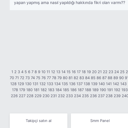
yapan yapmış ama nasıl yapıldığı hakkında fikri olan varmı??
1
2
3
4
5
6
7
8
9
10
11
12
13
14
15
16
17
18
19
20
21
22
23
24
25
70
71
72
73
74
75
76
77
78
79
80
81
82
83
84
85
86
87
88
89
90
9
128
129
130
131
132
133
134
135
136
137
138
139
140
141
142
143
178
179
180
181
182
183
184
185
186
187
188
189
190
191
192
193
226
227
228
229
230
231
232
233
234
235
236
237
238
239
24
Takipçi satın al
Smm Panel