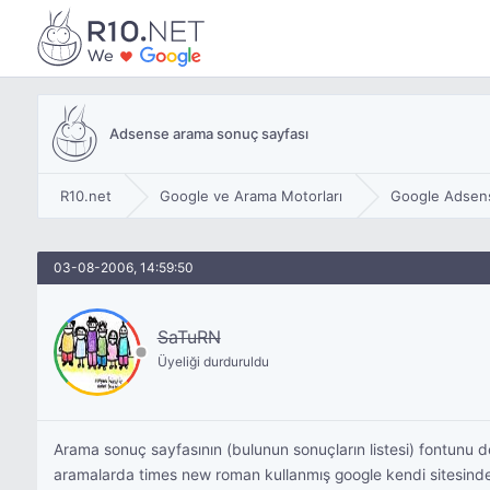
Adsense arama sonuç sayfası
R10.net
Google ve Arama Motorları
Google Adsen
03-08-2006, 14:59:50
SaTuRN
Üyeliği durduruldu
Arama sonuç sayfasının (bulunun sonuçların listesi) fontunu
aramalarda times new roman kullanmış google kendi sitesinden 