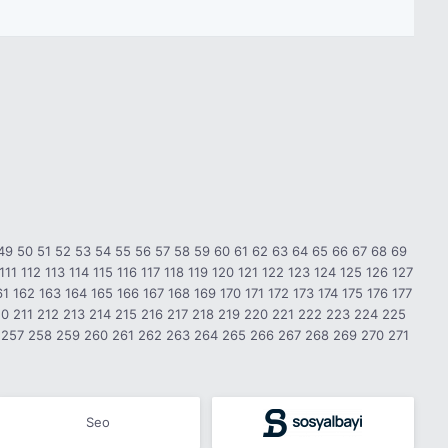
49
50
51
52
53
54
55
56
57
58
59
60
61
62
63
64
65
66
67
68
69
111
112
113
114
115
116
117
118
119
120
121
122
123
124
125
126
127
61
162
163
164
165
166
167
168
169
170
171
172
173
174
175
176
177
10
211
212
213
214
215
216
217
218
219
220
221
222
223
224
225
257
258
259
260
261
262
263
264
265
266
267
268
269
270
271
Seo