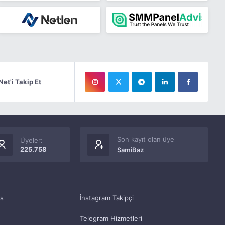
Net'i Takip Et
Son kayıt olan üye
Üyeler:
225.758
SamiBaz
as
İnstagram Takipçi
Telegram Hizmetleri