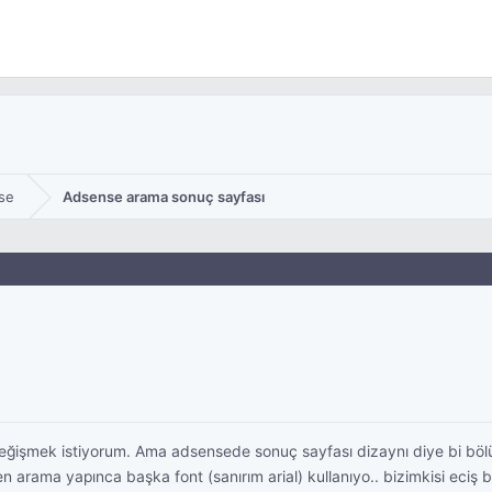
se
Adsense arama sonuç sayfası
 değişmek istiyorum. Ama adsensede sonuç sayfası dizaynı diye bi b
arama yapınca başka font (sanırım arial) kullanıyo.. bizimkisi eciş 