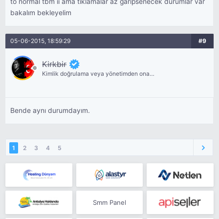
to normal tbm ii ama tıklamalar az garipsenecek durumlar var
bakalım bekleyelim
05-06-2015, 18:59:29
#9
Kirkbir
Kimlik doğrulama veya yönetimden onay
bekliyor.
Bende aynı durumdayım.
1
2
3
4
5
Smm Panel