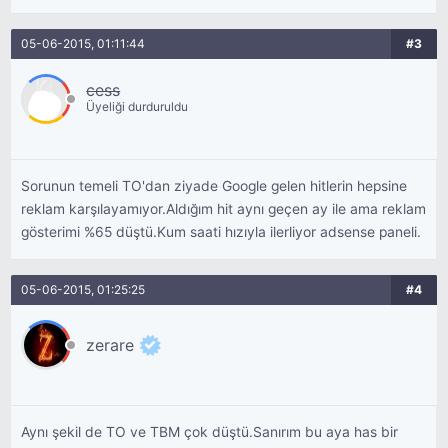
05-06-2015, 01:11:44
#3
cess
Üyeliği durduruldu
Sorunun temeli TO'dan ziyade Google gelen hitlerin hepsine
reklam karşılayamıyor.Aldığım hit aynı geçen ay ile ama reklam
gösterimi %65 düştü.Kum saati hızıyla ilerliyor adsense paneli.
05-06-2015, 01:25:25
#4
zerare
Aynı şekil de TO ve TBM çok düştü.Sanırım bu aya has bir