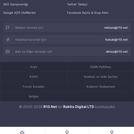
SEO Danışmanlığı
Twitter Takipçi
Google ADS (AdWords)
Facebook Sayfa & Grup Alımı
Reklam vermek için:
reklam@r10.net
Hukuksal sorunlar için:
hukuk@r10.net
Ban ve Diğer sorunlar için:
detay@r10.net
Arşiv
Gizlilik Politikası
KVKK
Teslimat ve İade Şartları
Forum Kuralları
Kullanım Sözleşmesi
İletişim
© 2005-2026
R10.Net
bir
Rokito Digital LTD
kuruluşudur.