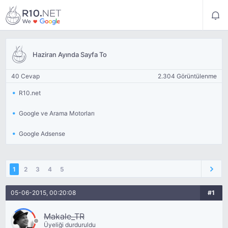
Haziran Ayında Sayfa To
40 Cevap
2.304 Görüntülenme
R10.net
Google ve Arama Motorları
Google Adsense
1
2
3
4
5
05-06-2015, 00:20:08
#1
Makale_TR
Üyeliği durduruldu