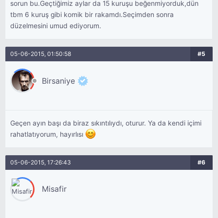
sorun bu.Geçtiğimiz aylar da 15 kuruşu beğenmiyorduk,dün
tbm 6 kuruş gibi komik bir rakamdı.Seçimden sonra
düzelmesini umud ediyorum.
05-06-2015, 01:50:58
#5
Birsaniye
Geçen ayın başı da biraz sıkıntılıydı, oturur. Ya da kendi içimi
rahatlatıyorum, hayırlısı
05-06-2015, 17:26:43
#6
Misafir