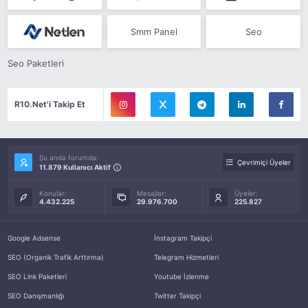
Smm Panel
Seo
Seo Paketleri
R10.Net'i Takip Et
Şu anda forumda:
Çevrimiçi Üyeler
11.879 Kullanıcı Aktif
Konular:
Mesajlar:
Üyeler:
4.432.225
29.976.700
225.827
Google Adsense
İnstagram Takipçi
SEO (Organik Trafik Arttırma)
Telegram Hizmetleri
SEO Link Paketleri
Youtube İzlenme
SEO Danışmanlığı
Twitter Takipçi