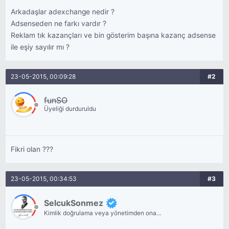
Arkadaşlar adexchange nedir ?
Adsenseden ne farkı vardır ?
Reklam tık kazançları ve bin gösterim başına kazanç adsense
ile eşiy sayılır mı ?
23-05-2015, 00:09:28
#2
funSO
Üyeliği durduruldu
Fikri olan ???
23-05-2015, 00:34:53
#3
SelcukSonmez
Kimlik doğrulama veya yönetimden onay
bekliyor.