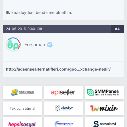
Ilk kez duydum bende merak ettim.
24-05-2015, 00:01:08
#4
Freshman
http://adsensealternatifleri.com/goo...xchange-nedir/
Takipçi satın al