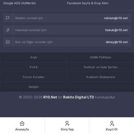
Google ADS (AdWords)
Facebook Sayfa & Grup Alımı
Reklam vermek için:
reklam@r10.net
Hukuksal sorunlar için:
hukuk@r10.net
Ban ve Diğer sorunlar için:
detay@r10.net
Arşiv
Gizlilik Politikası
KVKK
Teslimat ve İade Şartları
Forum Kuralları
Kullanım Sözleşmesi
İletişim
© 2005-2026
R10.Net
bir
Rokito Digital LTD
kuruluşudur.
Anasayfa
Giriş Yap
Kayıt Ol