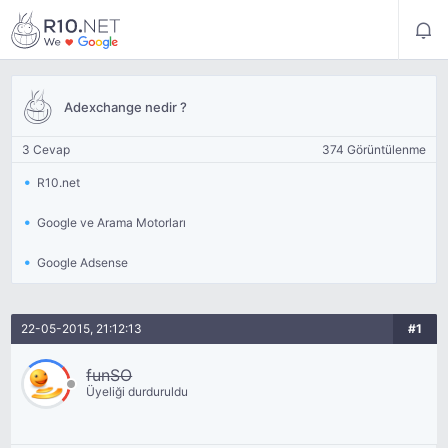
Adexchange nedir ?
3 Cevap
374 Görüntülenme
R10.net
Google ve Arama Motorları
Google Adsense
22-05-2015, 21:12:13
#1
funSO
Üyeliği durduruldu