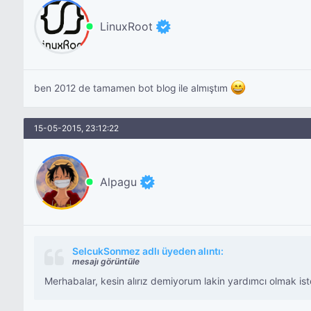
LinuxRoot
ben 2012 de tamamen bot blog ile almıştım
15-05-2015, 23:12:22
Alpagu
SelcukSonmez adlı üyeden alıntı:
mesajı görüntüle
Merhabalar, kesin alırız demiyorum lakin yardımcı olmak is