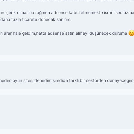
ün içerik olmasına rağmen adsense kabul etmemekte ısrarlı.seo uzmanl
aha fazla ticarete dönecek sanırım.
man arar hale geldim,hatta adsense satın almayı düşünecek duruma
enedim oyun sitesi denedim şimdide farklı bir sektörden deneyecegi