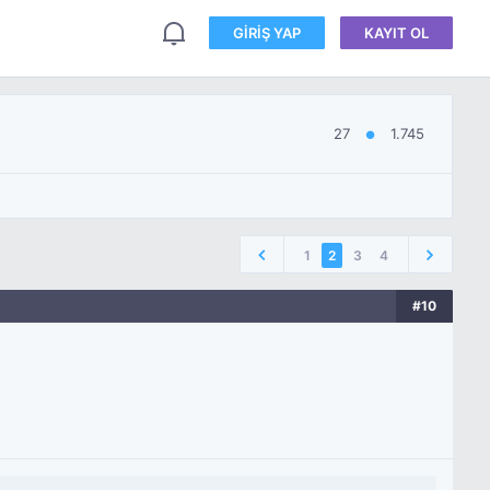
GIRIŞ YAP
KAYIT OL
27
1.745
●
1
2
3
4
#10