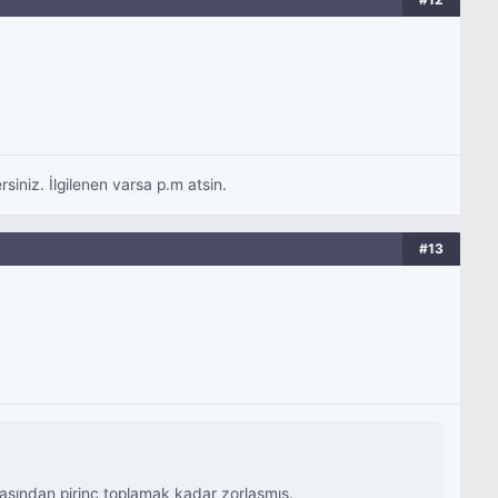
iniz. İlgilenen varsa p.m atsin.
#13
asından pirinç toplamak kadar zorlaşmış.