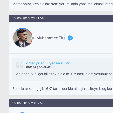
Merhabalar, kesin alırız demiyorum lakin yardımcı olmak iste
15-05-2015, 23:01:08
MuhammedEksi
cmedya adlı üyeden alıntı:
mesajı görüntüle
Az önce 6-7 içerikli siteyle aldım. Siz nasıl alamıyosunuz ş
Ben de arkadaş gibi 6-7 tane içerikle almıştım siteye blog k
15-05-2015, 23:02:51