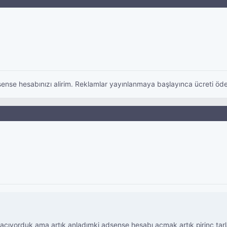
nse hesabınızı alirim. Reklamlar yayınlanmaya başlayınca ücreti öders
ıyorduk ama artık anladımki adsense hesabı açmak artık pirinç tarl