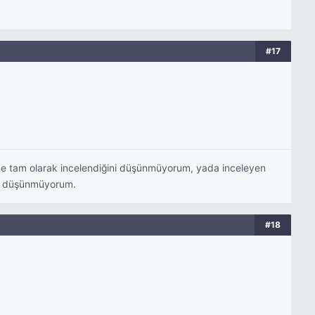
#17
cede tam olarak incelendiğini düşünmüyorum, yada inceleyen
ğini düşünmüyorum.
#18