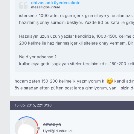
chivas adlı üyeden alıntı:
mesajı görüntüle
istersenız 1000 adet özgün içerik girin siteye yıne alamazsı
hazırlamış onay sürecini bekliyor. Yuzde 90 bu kafa ile gidi
Hazırlayın uzun uzun yazılar kendinize, 1000-1500 kelime
200 kelime ile hazırlanmış içerikli sitelere onay vermem. Bir 
Ne diyor adsense ?
kullanıcıya getiri saglayan siteler tercihimizdir...150-200 k
hocam zaten 150-200 kelimelik yazmıyorum ki
kendi adı
öyle sıradan eften püften post larda girmiyorum, yani , sizin 
15-05-2015, 22:10:30
cmedya
Üyeliği durduruldu