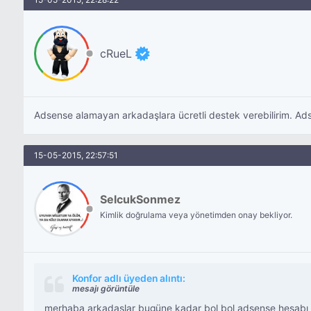
cRueL
Adsense alamayan arkadaşlara ücretli destek verebilirim. Adse
15-05-2015, 22:57:51
SelcukSonmez
Kimlik doğrulama veya yönetimden onay bekliyor.
Konfor adlı üyeden alıntı:
mesajı görüntüle
merhaba arkadaşlar bugüne kadar bol bol adsense hesabı aç