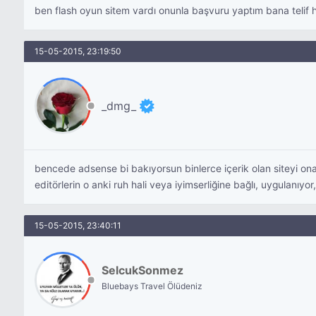
ben flash oyun sitem vardı onunla başvuru yaptım bana telif 
15-05-2015, 23:19:50
_dmg_
bencede adsense bi bakıyorsun binlerce içerik olan siteyi on
editörlerin o anki ruh hali veya iyimserliğine bağlı, uygulanıy
15-05-2015, 23:40:11
SelcukSonmez
Bluebays Travel Ölüdeniz