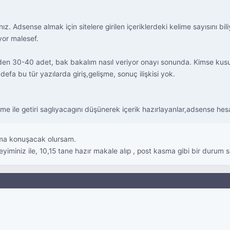
nız. Adsense almak için sitelere girilen içeriklerdeki kelime sayısını 
yor malesef.
 den 30-40 adet, bak bakalım nasıl veriyor onayı sonunda. Kimse k
defa bu tür yazılarda giriş,gelişme, sonuç ilişkisi yok.
elime ile getiri saglıyacagını düşünerek içerik hazırlayanlar,adsense he
ma konuşacak olursam.
deyiminiz ile, 10,15 tane hazır makale alıp , post kasma gibi bir durum