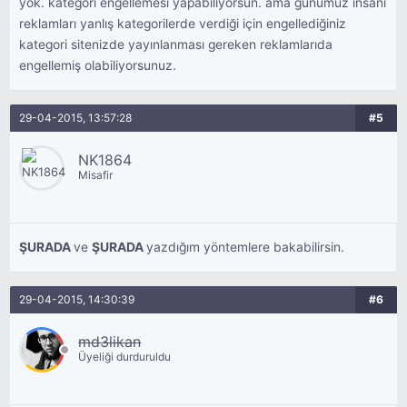
yok. kategori engellemesi yapabiliyorsun. ama günümüz insanı
reklamları yanlış kategorilerde verdiği için engellediğiniz
kategori sitenizde yayınlanması gereken reklamlarıda
engellemiş olabiliyorsunuz.
29-04-2015, 13:57:28
#5
NK1864
Misafir
ŞURADA
ve
ŞURADA
yazdığım yöntemlere bakabilirsin.
29-04-2015, 14:30:39
#6
md3likan
Üyeliği durduruldu