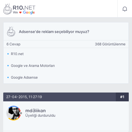
Adsense'de reklam seçebiliyor muyuz?
6 Cevap
368 Görüntülenme
R10.net
Google ve Arama Motorları
Google Adsense
27-04-2015, 11:27:19
#1
md3likan
Üyeliği durduruldu