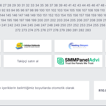
26
27
28
29
30
31
32
33
34
35
36
37
38
39
40
41
42
43
44
45
46
47
48
1
92
93
94
95
96
97
98
99
100
101
102
103
104
105
106
107
108
109
110
144
145
146
147
148
149
150
151
152
153
154
155
156
157
158
159
160
1
194
195
196
197
198
199
200
201
202
203
204
205
206
207
208
209
2
0
241
242
243
244
245
246
247
248
249
250
251
252
253
254
255
256
272
273
274
275
276
277
278
279
280
281
282
283
Takipçi satın al
n içeriklerin belirttiğimiz boyutlarda otomotik olarak
R10.