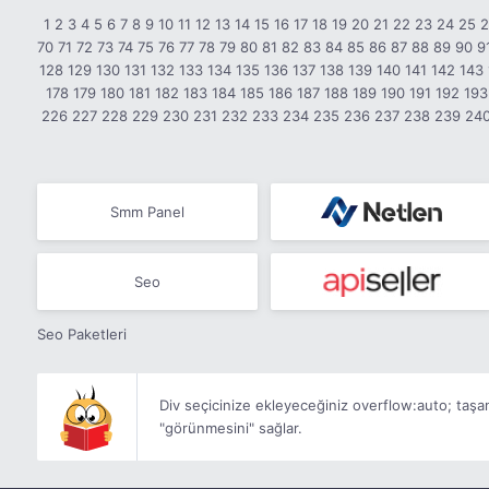
1
2
3
4
5
6
7
8
9
10
11
12
13
14
15
16
17
18
19
20
21
22
23
24
25
70
71
72
73
74
75
76
77
78
79
80
81
82
83
84
85
86
87
88
89
90
9
128
129
130
131
132
133
134
135
136
137
138
139
140
141
142
143
178
179
180
181
182
183
184
185
186
187
188
189
190
191
192
193
226
227
228
229
230
231
232
233
234
235
236
237
238
239
24
Smm Panel
Seo
Seo Paketleri
Div seçicinize ekleyeceğiniz
overflow:auto;
taşa
"görünmesini" sağlar.