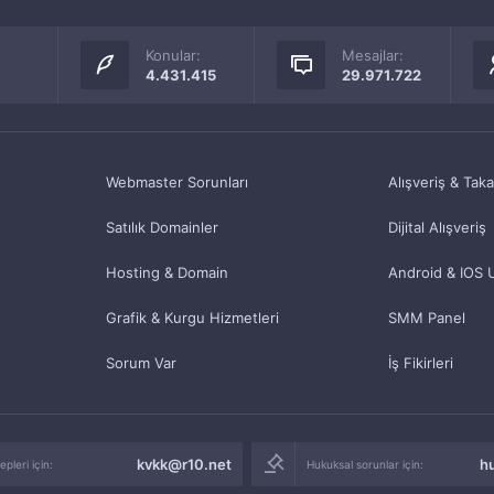
Konular:
Mesajlar:
4.431.415
29.971.722
Webmaster Sorunları
Alışveriş & Tak
Satılık Domainler
Dijital Alışveriş
Hosting & Domain
Android & IOS 
Grafik & Kurgu Hizmetleri
SMM Panel
Sorum Var
İş Fikirleri
kvkk@r10.net
h
pleri için:
Hukuksal sorunlar için: