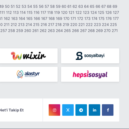
49
50
51
52
53
54
55
56
57
58
59
60
61
62
63
64
65
66
67
68
69
111
112
113
114
115
116
117
118
119
120
121
122
123
124
125
126
127
61
162
163
164
165
166
167
168
169
170
171
172
173
174
175
176
177
10
211
212
213
214
215
216
217
218
219
220
221
222
223
224
225
257
258
259
260
261
262
263
264
265
266
267
268
269
270
271
Net'i Takip Et