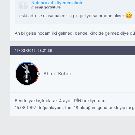
Noblara adlı üyeden alıntı:
mesajı görüntüle
eski adrese ulaşamazmısın pin geliyorsa oradan alıver
Ah bi gelse hocam ilki gelmedi bende ikincide gelmez diye d
17-03-2015, 23:21:39
AhmetKofali
Bende yaklaşık olarak 4 aydır PİN bekliyorum...
15.08.1997 doğumluyum, tam 18 olduğum günü bekleyip mi gön