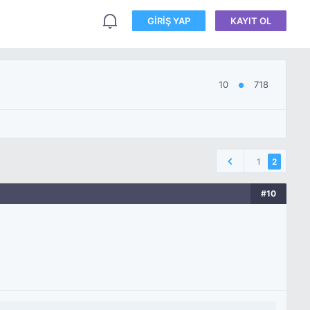
GIRIŞ YAP
KAYIT OL
10
718
●
1
2
#10