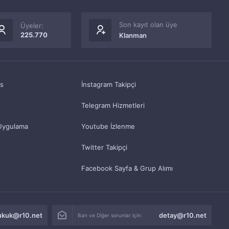
Son kayıt olan üye
Üyeler:
225.770
Klanman
as
İnstagram Takipçi
Telegram Hizmetleri
Uygulama
Youtube İzlenme
Twitter Takipçi
Facebook Sayfa & Grup Alımı
ukuk@r10.net
detay@r10.net
Ban ve Diğer sorunlar için: