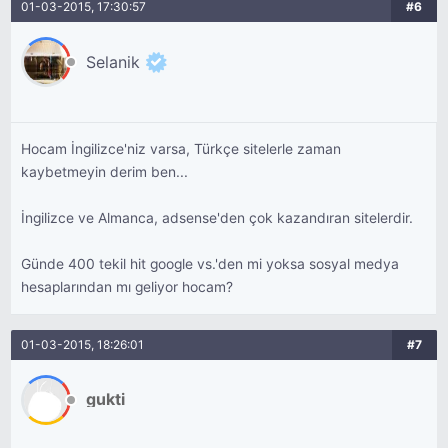
01-03-2015, 17:30:57
#6
Selanik
Hocam İngilizce'niz varsa, Türkçe sitelerle zaman
kaybetmeyin derim ben...
İngilizce ve Almanca, adsense'den çok kazandıran sitelerdir.
Günde 400 tekil hit google vs.'den mi yoksa sosyal medya
hesaplarından mı geliyor hocam?
01-03-2015, 18:26:01
#7
gukti