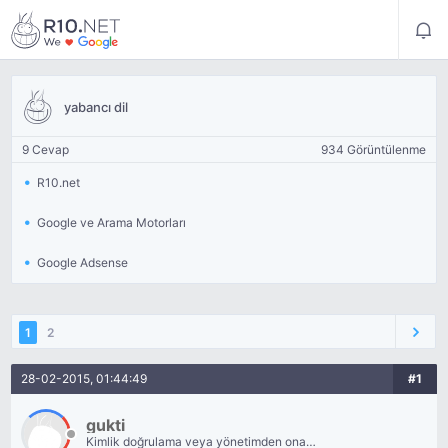
yabancı dil
9 Cevap
934 Görüntülenme
R10.net
Google ve Arama Motorları
Google Adsense
1
2
28-02-2015, 01:44:49
#1
gukti
Kimlik doğrulama veya yönetimden onay