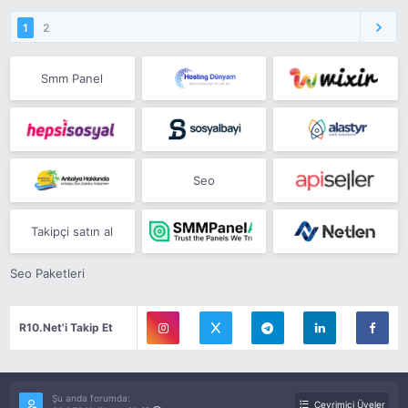
1
2
Smm Panel
Seo
Takipçi satın al
Seo Paketleri
R10.Net'i Takip Et
Şu anda forumda:
Çevrimiçi Üyeler