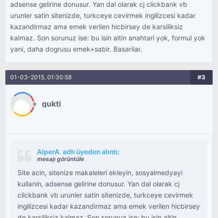
adsense gelirine donusur. Yan dal olarak cj clickbank vb
urunler satin sitenizde, turkceye cevirmek ingilizcesi kadar
kazandirmaz ama emek verilen hicbirsey de karsiliksiz
kalmaz. Son sorunuz ise: bu isin altin anahtari yok, formul yok
yani, daha dogrusu emek+sabir. Basarilar.
01-03-2015, 01:30:58
#3
gukti
AlperA. adlı üyeden alıntı:
mesajı görüntüle
Site acin, sitenize makaleleri ekleyin, sosyalmedyayi
kullanin, adsense gelirine donusur. Yan dal olarak cj
clickbank vb urunler satin sitenizde, turkceye cevirmek
ingilizcesi kadar kazandirmaz ama emek verilen hicbirsey
de karsiliksiz kalmaz. Son sorunuz ise: bu isin altin