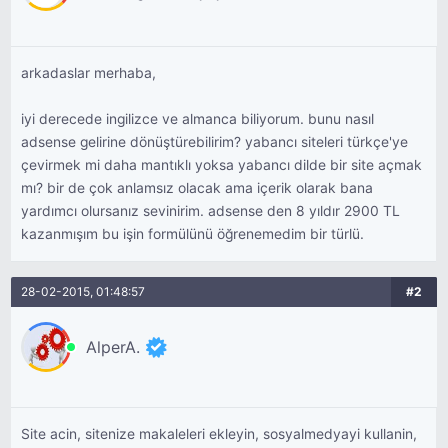
bekliyor.
arkadaslar merhaba,
iyi derecede ingilizce ve almanca biliyorum. bunu nasıl
adsense gelirine dönüştürebilirim? yabancı siteleri türkçe'ye
çevirmek mi daha mantıklı yoksa yabancı dilde bir site açmak
mı? bir de çok anlamsız olacak ama içerik olarak bana
yardımcı olursanız sevinirim. adsense den 8 yıldır 2900 TL
kazanmışım bu işin formülünü öğrenemedim bir türlü.
28-02-2015, 01:48:57
#2
AlperA.
Site acin, sitenize makaleleri ekleyin, sosyalmedyayi kullanin,