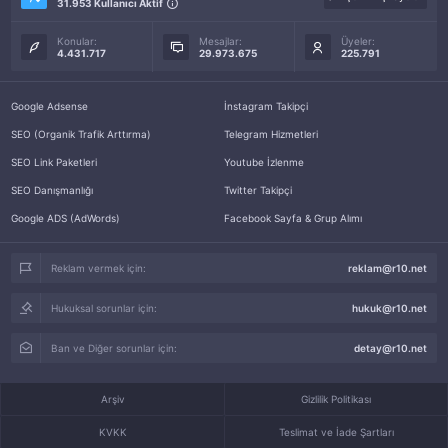
31.953 Kullanıcı Aktif
Konular:
Mesajlar:
Üyeler:
4.431.717
29.973.675
225.791
Google Adsense
İnstagram Takipçi
SEO (Organik Trafik Arttırma)
Telegram Hizmetleri
SEO Link Paketleri
Youtube İzlenme
SEO Danışmanlığı
Twitter Takipçi
Google ADS (AdWords)
Facebook Sayfa & Grup Alımı
Reklam vermek için:
reklam@r10.net
Hukuksal sorunlar için:
hukuk@r10.net
Ban ve Diğer sorunlar için:
detay@r10.net
Arşiv
Gizlilik Politikası
KVKK
Teslimat ve İade Şartları