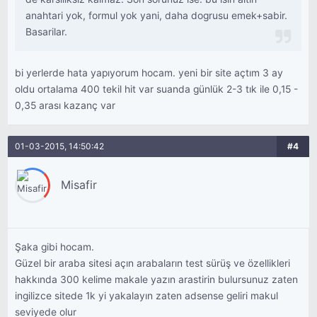
anahtari yok, formul yok yani, daha dogrusu emek+sabir.
Basarilar.
bi yerlerde hata yapıyorum hocam. yeni bir site açtım 3 ay
oldu ortalama 400 tekil hit var suanda günlük 2-3 tık ile 0,15 -
0,35 arası kazanç var
01-03-2015, 14:50:42
#4
Misafir
Şaka gibi hocam.
Güzel bir araba sitesi açın arabaların test sürüş ve özellikleri
hakkında 300 kelime makale yazın arastirin bulursunuz zaten
ingilizce sitede 1k yi yakalayın zaten adsense geliri makul
seviyede olur